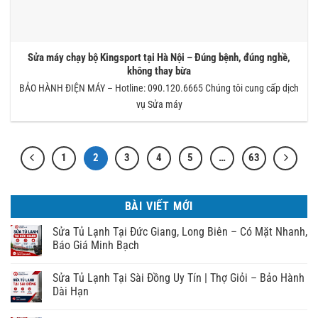
Sửa máy chạy bộ Kingsport tại Hà Nội – Đúng bệnh, đúng nghề,
không thay bừa
BẢO HÀNH ĐIỆN MÁY – Hotline: 090.120.6665 Chúng tôi cung cấp dịch
vụ Sửa máy
1
2
3
4
5
…
63
BÀI VIẾT MỚI
Sửa Tủ Lạnh Tại Đức Giang, Long Biên – Có Mặt Nhanh,
Báo Giá Minh Bạch
Sửa Tủ Lạnh Tại Sài Đồng Uy Tín | Thợ Giỏi – Bảo Hành
Dài Hạn