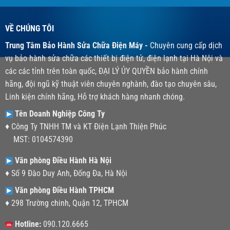
VỀ CHÚNG TÔI
Trung Tâm Bảo Hành Sửa Chữa Điện Máy -
Chuyên cung cấp dịch
vụ bảo hành sửa chữa các thiết bị điện tử, điện lạnh tại Hà Nội và
các các tỉnh trên toàn quốc, ĐẠI LÝ ỦY QUYỀN bảo hành chính
hãng, đội ngũ kỹ thuật viên chuyên nghành, đào tạo chuyên sâu,
Linh kiện chính hãng, Hỗ trợ khách hàng nhanh chóng.
Tên Doanh Nghiệp Công Ty
♦ Công Ty TNHH TM và KT Điện Lạnh Thiện Phúc
MST: 0104574390
Văn phòng Điều Hành Hà Nội
♦ Số 9 Đào Duy Anh, Đống Đa, Hà Nội
Văn phòng Điều Hành TPHCM
♦ 298 Trường chinh, Quận 12, TPHCM
Hotline:
090.120.6665