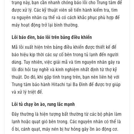
trạng này, bạn cần nhanh chóng báo lỗi cho Trung tâm để
được xử lý. Các kỹ thuật viên sẽ tiến hành kiểm tra, tìm
ra nguyên nhân cụ thể và có cách khắc phục phù hợp để
máy hoạt động trở lại bình thường.
Lỗi báo đèn, báo lỗi trên bảng điều khiển
Mã lỗi xuất hiện trên bảng điều khiển được thiết kế để
báo hiệu kịp thời các sự cố bên trong tủ lạnh đến người
dùng. Tuy nhiên, việc giải mã và tìm nguyên nhân gây ra
lỗi đòi hỏi tay nghề và kinh nghiệm nhất định từ thợ kỹ
thuật. Do đó, khi gặp tình trạng trên, bạn nên liên hệ với
Trung tâm bảo hành Hitachi tại Ba Đình để được trợ giúp
và xử lý triệt để.
Lỗi tủ chạy ồn ào, rung lắc mạnh
Đây thường là hiện tượng bất thường từ ​​các bộ phận làm
lạnh hoặc quạt gió bên trong. Các nguyên nhân có thể là
ổ bi, cánh quạt, máy nén bị hư hỏng gây ồn ào động cơ.