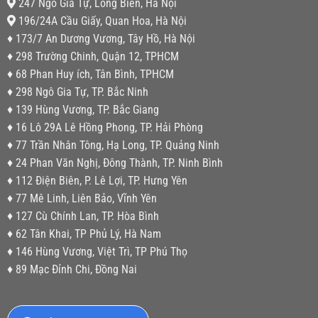
247 Ngô Gia Tự, Long Biên, Hà Nội
196/24A Cầu Giấy, Quan Hoa, Hà Nội
♦ 173/7 An Dương Vương, Tây Hồ, Hà Nội
♦ 298 Trường Chinh, Quận 12, TPHCM
♦ 68 Phan Huy ích, Tân Bình, TPHCM
♦ 298 Ngô Gia Tự, TP. Bắc Ninh
♦ 139 Hùng Vương, TP. Bắc Giang
♦ 16 Lô 29A Lê Hồng Phong, TP. Hải Phòng
♦ 77 Trần Nhân Tông, Hạ Long, TP. Quảng Ninh
♦ 24 Phan Văn Nghị, Đông Thành, TP. Ninh Bình
♦ 112 Điện Biên, P. Lê Lợi, TP. Hưng Yên
♦ 77 Mê Linh, Liên Bảo, Vĩnh Yên
♦ 127 Cù Chính Lan, TP. Hòa Bình
♦ 62 Tân Khai, TP Phủ Lý, Hà Nam
♦ 146 Hùng Vương, Việt Trì, TP Phú Thọ
♦ 89 Mạc Đỉnh Chi, Đồng Nai