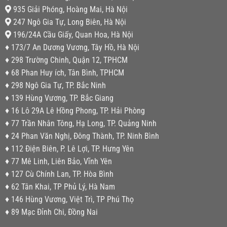
935 Giải Phóng, Hoàng Mai, Hà Nội
247 Ngô Gia Tự, Long Biên, Hà Nội
196/24A Cầu Giấy, Quan Hoa, Hà Nội
♦ 173/7 An Dương Vương, Tây Hồ, Hà Nội
♦ 298 Trường Chinh, Quận 12, TPHCM
♦ 68 Phan Huy ích, Tân Bình, TPHCM
♦ 298 Ngô Gia Tự, TP. Bắc Ninh
♦ 139 Hùng Vương, TP. Bắc Giang
♦ 16 Lô 29A Lê Hồng Phong, TP. Hải Phòng
♦ 77 Trần Nhân Tông, Hạ Long, TP. Quảng Ninh
♦ 24 Phan Văn Nghị, Đông Thành, TP. Ninh Bình
♦ 112 Điện Biên, P. Lê Lợi, TP. Hưng Yên
♦ 77 Mê Linh, Liên Bảo, Vĩnh Yên
♦ 127 Cù Chính Lan, TP. Hòa Bình
♦ 62 Tân Khai, TP Phủ Lý, Hà Nam
♦ 146 Hùng Vương, Việt Trì, TP Phú Thọ
♦ 89 Mạc Đỉnh Chi, Đồng Nai