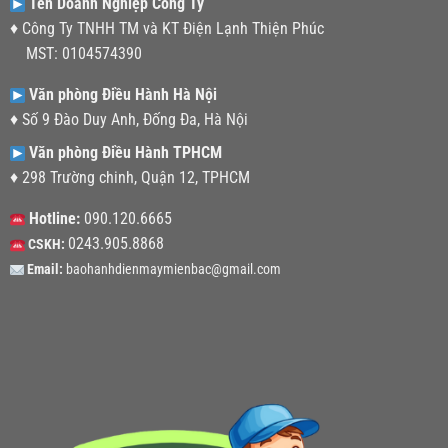
Tên Doanh Nghiệp Công Ty
♦ Công Ty TNHH TM và KT Điện Lạnh Thiện Phúc
MST: 0104574390
Văn phòng Điều Hành Hà Nội
♦ Số 9 Đào Duy Anh, Đống Đa, Hà Nội
Văn phòng Điều Hành TPHCM
♦ 298 Trường chinh, Quận 12, TPHCM
Hotline:
090.120.6665
0243.905.8868
CSKH:
Email:
baohanhdienmaymienbac@gmail.com