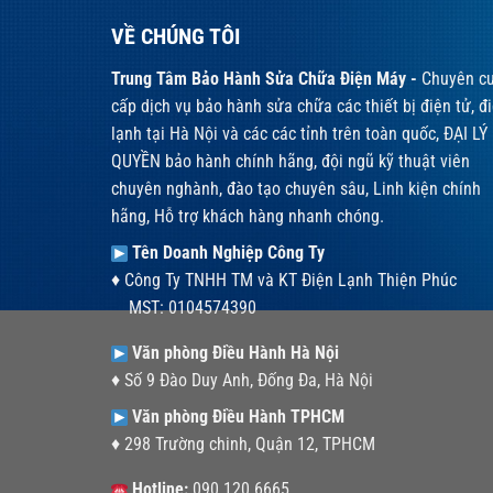
VỀ CHÚNG TÔI
Trung Tâm Bảo Hành Sửa Chữa Điện Máy -
Chuyên c
cấp dịch vụ bảo hành sửa chữa các thiết bị điện tử, đ
lạnh tại Hà Nội và các các tỉnh trên toàn quốc, ĐẠI LÝ
QUYỀN bảo hành chính hãng, đội ngũ kỹ thuật viên
chuyên nghành, đào tạo chuyên sâu, Linh kiện chính
hãng, Hỗ trợ khách hàng nhanh chóng.
Tên Doanh Nghiệp Công Ty
♦ Công Ty TNHH TM và KT Điện Lạnh Thiện Phúc
MST: 0104574390
Văn phòng Điều Hành Hà Nội
♦ Số 9 Đào Duy Anh, Đống Đa, Hà Nội
Văn phòng Điều Hành TPHCM
♦ 298 Trường chinh, Quận 12, TPHCM
Hotline:
090.120.6665