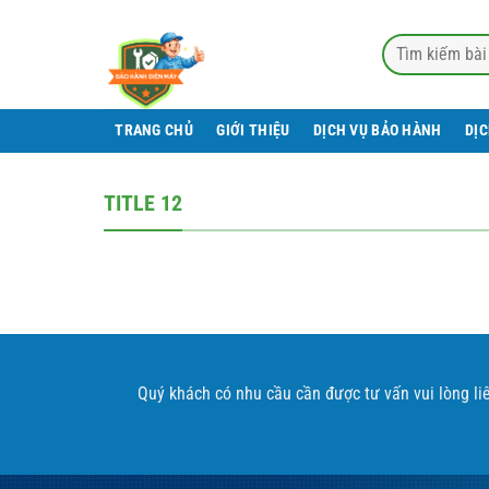
Bỏ
qua
nội
dung
TRANG CHỦ
GIỚI THIỆU
DỊCH VỤ BẢO HÀNH
DỊ
TITLE 12
Quý khách có nhu cầu cần được tư vấn vui lòng li