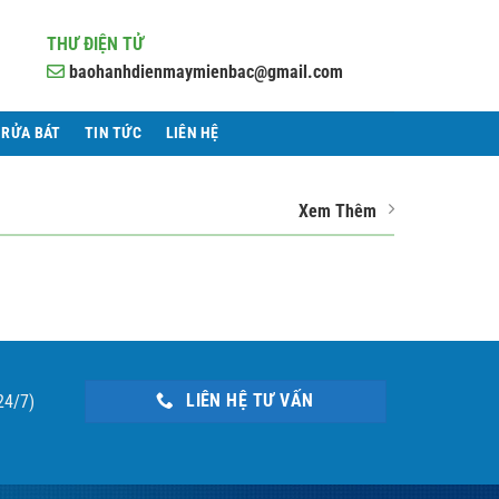
THƯ ĐIỆN TỬ
baohanhdienmaymienbac@gmail.com
 RỬA BÁT
TIN TỨC
LIÊN HỆ
Xem Thêm
LIÊN HỆ TƯ VẤN
24/7)