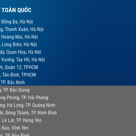
H TOÀN QUỐC
 Đống Đa, Hà Nội
g, Thanh Xuân, Hà Nội
 Hoàng Mai, Hà Nội
 Long Biên, Hà Nội
ấy, Quan Hoa, Hà Nội
 Vương, Tây Hồ, Hà Nội
nh, Quận 12, TPHCM
h, Tân Bình, TPHCM
 TP. Bắc Ninh
, TP. Bắc Giang
ng Phong, TP. Hải Phòng
ng, Hạ Long, TP. Quảng Ninh
ị, Đông Thành, TP. Ninh Bình
. Lê Lợi, TP. Hưng Yên
n Bảo, Vĩnh Yên
n, TP. Hòa Bình