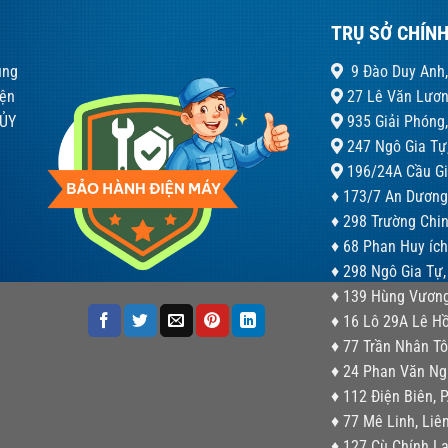
TRỤ SỞ CHÍN
ung
9 Đào Duy Anh,
iện
27 Lê Văn Lươn
 ỦY
935 Giải Phóng,
247 Ngô Gia Tự,
196/24A Cầu Gi
♦ 173/7 An Dương
♦ 298 Trường Chi
♦ 68 Phan Huy íc
♦ 298 Ngô Gia Tự,
♦ 139 Hùng Vương
♦ 16 Lô 29A Lê Hồ
♦ 77 Trần Nhân Tô
♦ 24 Phan Văn Ngh
♦ 112 Điện Biên, P
♦ 77 Mê Linh, Liê
♦ 127 Cù Chính La