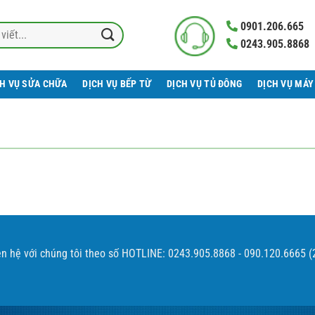
0901.206.665
0243.905.8868
CH VỤ SỬA CHỮA
DỊCH VỤ BẾP TỪ
DỊCH VỤ TỦ ĐÔNG
DỊCH VỤ MÁY
ên hệ với chúng tôi theo số HOTLINE: 0243.905.8868 - 090.120.6665 (