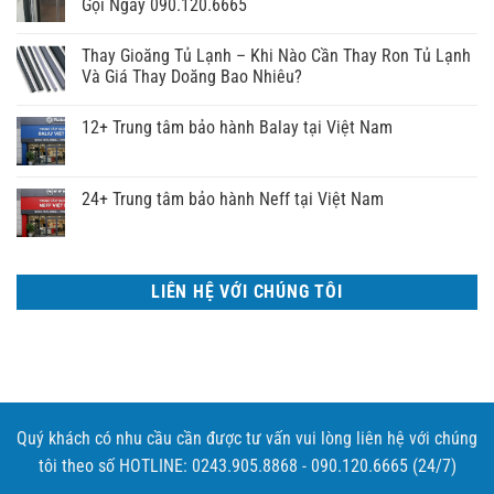
Gọi Ngay 090.120.6665
Thay Gioăng Tủ Lạnh – Khi Nào Cần Thay Ron Tủ Lạnh
Và Giá Thay Doăng Bao Nhiêu?
12+ Trung tâm bảo hành Balay tại Việt Nam
24+ Trung tâm bảo hành Neff tại Việt Nam
LIÊN HỆ VỚI CHÚNG TÔI
Quý khách có nhu cầu cần được tư vấn vui lòng liên hệ với chúng
tôi theo số HOTLINE: 0243.905.8868 - 090.120.6665 (24/7)