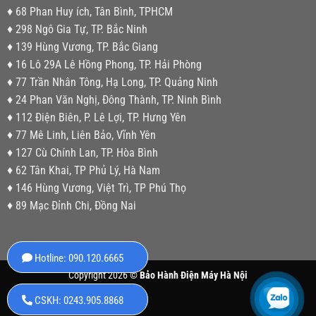
♦ 68 Phan Huy ích, Tân Bình, TPHCM
♦ 298 Ngô Gia Tự, TP. Bắc Ninh
♦ 139 Hùng Vương, TP. Bắc Giang
♦ 16 Lô 29A Lê Hồng Phong, TP. Hải Phòng
♦ 77 Trần Nhân Tông, Hạ Long, TP. Quảng Ninh
♦ 24 Phan Văn Nghị, Đông Thành, TP. Ninh Bình
♦ 112 Điện Biên, P. Lê Lợi, TP. Hưng Yên
♦ 77 Mê Linh, Liên Bảo, Vĩnh Yên
♦ 127 Cù Chính Lan, TP. Hòa Bình
♦ 62 Tân Khai, TP Phủ Lý, Hà Nam
♦ 146 Hùng Vương, Việt Trì, TP Phú Thọ
♦ 89 Mạc Đỉnh Chi, Đồng Nai
Hotline: 090.120.6665
Copyright 2026 ©
Bảo Hành Điện Máy Hà Nội
CSKH: 0243.905.8868