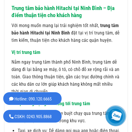
Trung tâm bảo hành Hitachi tại Ninh Bình – Địa
điểm thuận tiện cho khách hàng
Với mong muốn mang lại trải nghiệm tốt nhất,
trung tâm
bảo hành Hitachi tại Ninh Bình
đặt tại vị trí trung tâm, dễ
tìm kiếm, thuận tiện cho khách hàng các quận huyện.
Vị trí trung tâm
Nằm ngay trung tâm thành phố Ninh Bình, trung tâm dễ
dàng đi lại bằng xe máy, ô tô, có chỗ đỗ xe rộng rãi và an
toàn. Giao thông thuận tiện, gần các trục đường chính và
các khu dân cư lớn giúp khách hàng không mất nhiều
thời gian di chuyển.
Hotline: 090.120.6665
Các phương tiện giao thông tới trung tâm
Xe buýt: Nhiều tuyến xe buýt chạy qua trung tâm,
CSKH: 0243.905.8868
thuận tiện cho khách trong khu vực.
Taxi, xe dịch vụ: Dễ dàng gọi qua app hoặc điện thoại,