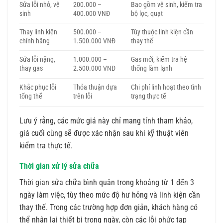
Sửa lỗi nhỏ, vệ
200.000 –
Bao gồm vệ sinh, kiểm tra
sinh
400.000 VNĐ
bộ lọc, quạt
Thay linh kiện
500.000 –
Tùy thuộc linh kiện cần
chính hãng
1.500.000 VNĐ
thay thế
Sửa lỗi nặng,
1.000.000 –
Gas mới, kiểm tra hệ
thay gas
2.500.000 VNĐ
thống làm lạnh
Khắc phục lỗi
Thỏa thuận dựa
Chi phí linh hoạt theo tình
tổng thể
trên lỗi
trạng thực tế
Lưu ý rằng, các mức giá này chỉ mang tính tham khảo,
giá cuối cùng sẽ được xác nhận sau khi kỹ thuật viên
kiểm tra thực tế.
Thời gian xử lý sửa chữa
Thời gian sửa chữa bình quân trong khoảng từ 1 đến 3
ngày làm việc, tùy theo mức độ hư hỏng và linh kiện cần
thay thế. Trong các trường hợp đơn giản, khách hàng có
thể nhận lại thiết bị trong ngày, còn các lỗi phức tạp