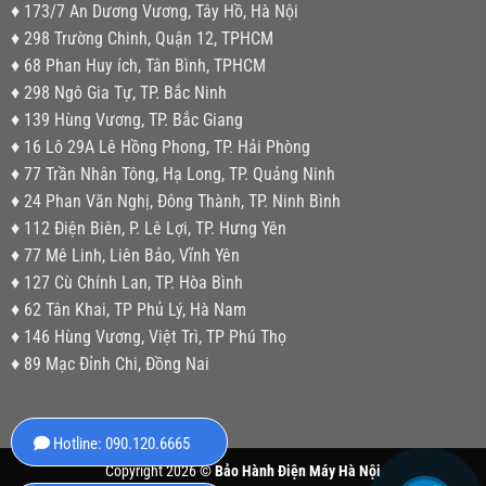
♦ 173/7 An Dương Vương, Tây Hồ, Hà Nội
♦ 298 Trường Chinh, Quận 12, TPHCM
♦ 68 Phan Huy ích, Tân Bình, TPHCM
♦ 298 Ngô Gia Tự, TP. Bắc Ninh
♦ 139 Hùng Vương, TP. Bắc Giang
♦ 16 Lô 29A Lê Hồng Phong, TP. Hải Phòng
♦ 77 Trần Nhân Tông, Hạ Long, TP. Quảng Ninh
♦ 24 Phan Văn Nghị, Đông Thành, TP. Ninh Bình
♦ 112 Điện Biên, P. Lê Lợi, TP. Hưng Yên
♦ 77 Mê Linh, Liên Bảo, Vĩnh Yên
♦ 127 Cù Chính Lan, TP. Hòa Bình
♦ 62 Tân Khai, TP Phủ Lý, Hà Nam
♦ 146 Hùng Vương, Việt Trì, TP Phú Thọ
♦ 89 Mạc Đỉnh Chi, Đồng Nai
Hotline: 090.120.6665
Copyright 2026 ©
Bảo Hành Điện Máy Hà Nội