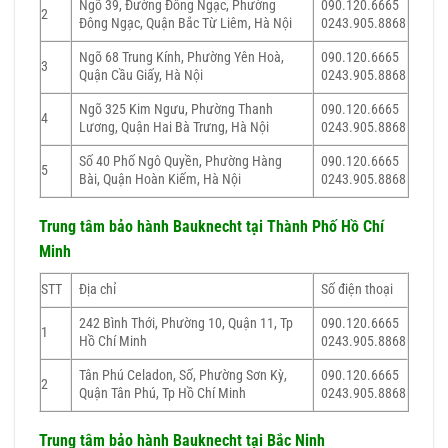
Ngõ 39, Đường Đông Ngạc, Phường
090.120.6665
2
Đông Ngạc, Quận Bắc Từ Liêm, Hà Nội
0243.905.8868
Ngõ 68 Trung Kính, Phường Yên Hoà,
090.120.6665
3
Quận Cầu Giấy, Hà Nội
0243.905.8868
Ngõ 325 Kim Ngưu, Phường Thanh
090.120.6665
4
Lương, Quận Hai Bà Trưng, Hà Nội
0243.905.8868
Số 40 Phố Ngô Quyền, Phường Hàng
090.120.6665
5
Bài, Quận Hoàn Kiếm, Hà Nội
0243.905.8868
Trung tâm bảo hành
Bauknecht
tại Thành Phố Hồ Chí
Minh
STT
Địa chỉ
Số điện thoại
242 Bình Thới, Phường 10, Quận 11, Tp
090.120.6665
1
Hồ Chí Minh
0243.905.8868
Tân Phú Celadon, Số, Phường Sơn Kỳ,
090.120.6665
2
Quận Tân Phú, Tp Hồ Chí Minh
0243.905.8868
Trung tâm bảo hành
Bauknecht
tại Bắc Ninh