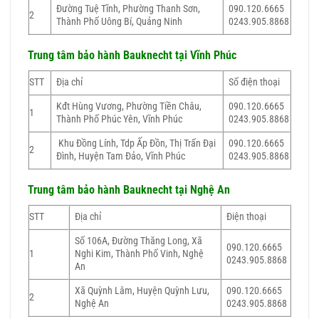
Đường Tuệ Tĩnh, Phường Thanh Sơn,
090.120.6665
2
Thành Phố Uông Bí, Quảng Ninh
0243.905.8868
Trung tâm bảo hành
Bauknecht
tại Vĩnh Phúc
STT
Địa chỉ
Số điện thoại
Kđt Hùng Vương, Phường Tiền Châu,
090.120.6665
1
Thành Phố Phúc Yên, Vĩnh Phúc
0243.905.8868
Khu Đồng Lính, Tdp Ấp Đồn, Thị Trấn Đại
090.120.6665
2
Đình, Huyện Tam Đảo, Vĩnh Phúc
0243.905.8868
Trung tâm bảo hành
Bauknecht
tại Nghệ An
STT
Địa chỉ
Điện thoại
Số 106A, Đường Thăng Long, Xã
090.120.6665
1
Nghi Kim, Thành Phố Vinh, Nghệ
0243.905.8868
An
Xã Quỳnh Lâm, Huyện Quỳnh Lưu,
090.120.6665
2
Nghệ An
0243.905.8868