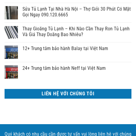
Sửa Tủ Lạnh Tại Nhà Hà Nội – Thợ Giỏi 30 Phút Có Mặt
Gọi Ngay 090.120.6665
Thay Gioăng Tủ Lạnh – Khi Nào Cần Thay Ron Tủ Lạnh
Và Giá Thay Doăng Bao Nhiêu?
12+ Trung tâm bảo hành Balay tại Việt Nam
24+ Trung tâm bảo hành Neff tại Việt Nam
LIÊN HỆ VỚI CHÚNG TÔI
Quý khách có nhu cầu cần được tư vấn vui lòng liên hệ với chúng