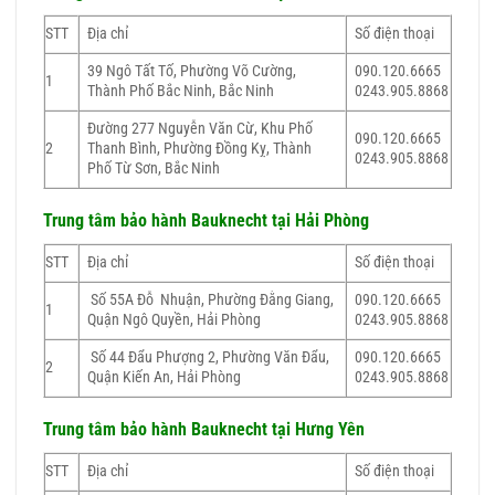
STT
Địa chỉ
Số điện thoại
39 Ngô Tất Tố, Phường Võ Cường,
090.120.6665
1
Thành Phố Bắc Ninh, Bắc Ninh
0243.905.8868
Đường 277 Nguyễn Văn Cừ, Khu Phố
090.120.6665
2
Thanh Bình, Phường Đồng Kỵ, Thành
0243.905.8868
Phố Từ Sơn, Bắc Ninh
Trung tâm bảo hành
Bauknecht
tại Hải Phòng
STT
Địa chỉ
Số điện thoại
Số 55A Đỗ Nhuận, Phường Đằng Giang,
090.120.6665
1
Quận Ngô Quyền, Hải Phòng
0243.905.8868
Số 44 Đẩu Phượng 2, Phường Văn Đẩu,
090.120.6665
2
Quận Kiến An, Hải Phòng
0243.905.8868
Trung tâm bảo hành
Bauknecht
tại Hưng Yên
STT
Địa chỉ
Số điện thoại