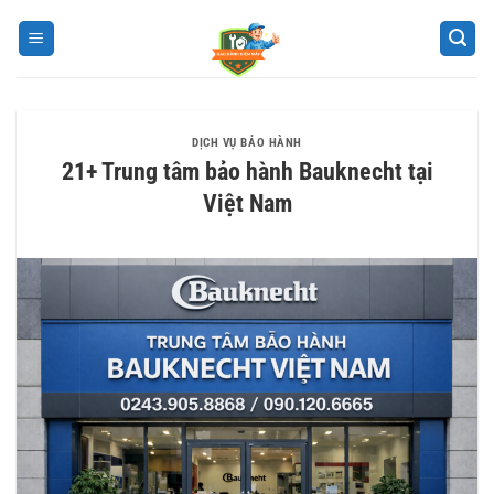
Bỏ
qua
nội
dung
DỊCH VỤ BẢO HÀNH
21+ Trung tâm bảo hành Bauknecht tại
Việt Nam