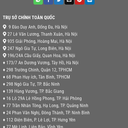
TRỤ SỞ CHÍNH TOÀN QUỐC
9 Đào Duy Anh, Đống Đa, Hà Nội
27 Lê Văn Lương, Thanh Xuân, Hà Nội
935 Giải Phóng, Hoàng Mai, Hà Nội
247 Ngô Gia Tự, Long Biên, Hà Nội
196/24A Cầu Giấy, Quan Hoa, Hà Nội
♦ 173/7 An Dương Vương, Tây Hồ, Hà Nội
♦ 298 Trường Chinh, Quận 12, TPHCM
♦ 68 Phan Huy ích, Tân Bình, TPHCM
♦ 298 Ngô Gia Tự, TP. Bắc Ninh
♦ 139 Hùng Vương, TP. Bắc Giang
♦ 16 Lô 29A Lê Hồng Phong, TP. Hải Phòng
♦ 77 Trần Nhân Tông, Hạ Long, TP. Quảng Ninh
♦ 24 Phan Văn Nghị, Đông Thành, TP. Ninh Bình
♦ 112 Điện Biên, P. Lê Lợi, TP. Hưng Yên
♦ 77 Mê Linh, Liên Bảo, Vĩnh Yên