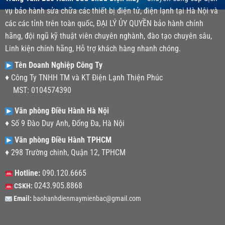
vụ bảo hành sửa chữa các thiết bị điện tử, điện lạnh tại Hà Nội và
các các tỉnh trên toàn quốc, ĐẠI LÝ ỦY QUYỀN bảo hành chính
hãng, đội ngũ kỹ thuật viên chuyên nghành, đào tạo chuyên sâu,
Linh kiện chính hãng, Hỗ trợ khách hàng nhanh chóng.
Tên Doanh Nghiệp Công Ty
♦ Công Ty TNHH TM và KT Điện Lạnh Thiện Phúc
MST: 0104574390
Văn phòng Điều Hành Hà Nội
♦ Số 9 Đào Duy Anh, Đống Đa, Hà Nội
Văn phòng Điều Hành TPHCM
♦ 298 Trường chinh, Quận 12, TPHCM
Hotline:
090.120.6665
0243.905.8868
CSKH:
Email:
baohanhdienmaymienbac@gmail.com