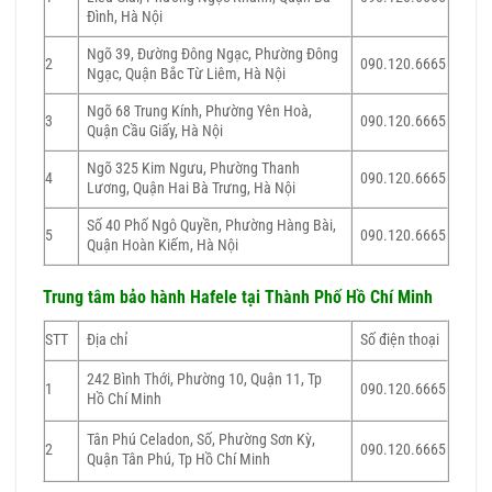
Đình, Hà Nội
Ngõ 39, Đường Đông Ngạc, Phường Đông
2
090.120.6665
Ngạc, Quận Bắc Từ Liêm, Hà Nội
Ngõ 68 Trung Kính, Phường Yên Hoà,
3
090.120.6665
Quận Cầu Giấy, Hà Nội
Ngõ 325 Kim Ngưu, Phường Thanh
4
090.120.6665
Lương, Quận Hai Bà Trưng, Hà Nội
Số 40 Phố Ngô Quyền, Phường Hàng Bài,
5
090.120.6665
Quận Hoàn Kiếm, Hà Nội
Trung tâm bảo hành Hafele tại Thành Phố Hồ Chí Minh
STT
Địa chỉ
Số điện thoại
242 Bình Thới, Phường 10, Quận 11, Tp
1
090.120.6665
Hồ Chí Minh
Tân Phú Celadon, Số, Phường Sơn Kỳ,
2
090.120.6665
Quận Tân Phú, Tp Hồ Chí Minh