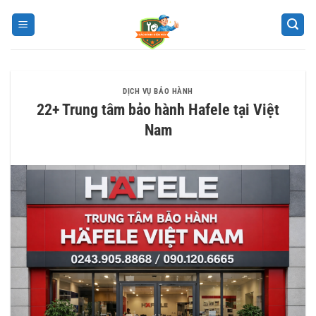
Bỏ
qua
nội
dung
DỊCH VỤ BẢO HÀNH
22+ Trung tâm bảo hành Hafele tại Việt
Nam