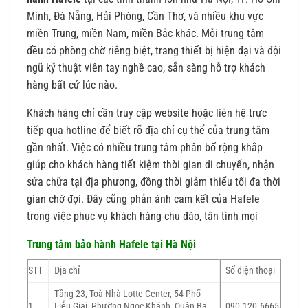
Minh, Đà Nẵng, Hải Phòng, Cần Thơ, và nhiều khu vực
miền Trung, miền Nam, miền Bắc khác. Mỗi trung tâm
đều có phòng chờ riêng biệt, trang thiết bị hiện đại và đội
ngũ kỹ thuật viên tay nghề cao, sẵn sàng hỗ trợ khách
hàng bất cứ lúc nào.
Khách hàng chỉ cần truy cập website hoặc liên hệ trực
tiếp qua hotline để biết rõ địa chỉ cụ thể của trung tâm
gần nhất. Việc có nhiều trung tâm phân bố rộng khắp
giúp cho khách hàng tiết kiệm thời gian di chuyển, nhận
sửa chữa tại địa phương, đồng thời giảm thiểu tối đa thời
gian chờ đợi. Đây cũng phản ánh cam kết của Hafele
trong việc phục vụ khách hàng chu đáo, tận tình mọi
Trung tâm bảo hành Hafele tại Hà Nội
STT
Địa chỉ
Số điện thoại
Tầng 23, Toà Nhà Lotte Center, 54 Phố
1
Liễu Giai, Phường Ngọc Khánh, Quận Ba
090.120.6665