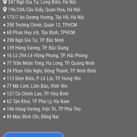
247 Ngô Gia Tự, Long Biên, Hà Nội
196/24A Cầu Giấy, Quan Hoa, Hà Nội
♦ 173/7 An Dương Vương, Tây Hồ, Hà Nội
♦ 298 Trường Chinh, Quận 12, TPHCM
♦ 68 Phan Huy ích, Tân Bình, TPHCM
♦ 298 Ngô Gia Tự, TP. Bắc Ninh
♦ 139 Hùng Vương, TP. Bắc Giang
♦ 16 Lô 29A Lê Hồng Phong, TP. Hải Phòng
♦ 77 Trần Nhân Tông, Hạ Long, TP. Quảng Ninh
♦ 24 Phan Văn Nghị, Đông Thành, TP. Ninh Bình
♦ 112 Điện Biên, P. Lê Lợi, TP. Hưng Yên
♦ 77 Mê Linh, Liên Bảo, Vĩnh Yên
♦ 127 Cù Chính Lan, TP. Hòa Bình
♦ 62 Tân Khai, TP Phủ Lý, Hà Nam
♦ 146 Hùng Vương, Việt Trì, TP Phú Thọ
♦ 89 Mạc Đỉnh Chi, Đồng Nai