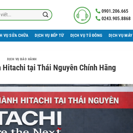
0901.206.665
0243.905.8868
CH VỤ SỬA CHỮA
DỊCH VỤ BẾP TỪ
DỊCH VỤ TỦ ĐÔNG
DỊCH VỤ MÁY
DỊCH VỤ BẢO HÀNH
 Hitachi tại Thái Nguyên Chính Hãng