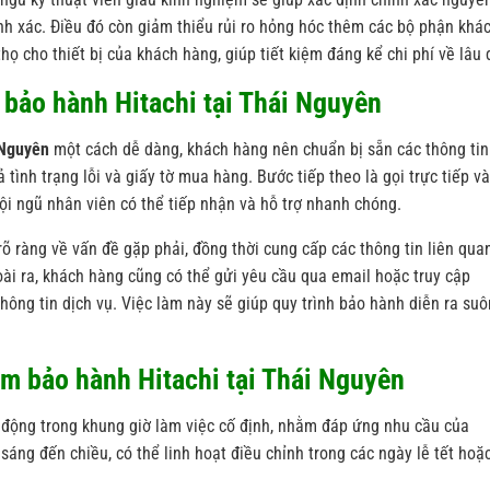
h xác. Điều đó còn giảm thiểu rủi ro hỏng hóc thêm các bộ phận khá
thọ cho thiết bị của khách hàng, giúp tiết kiệm đáng kể chi phí về lâu 
 bảo hành Hitachi tại Thái Nguyên
 Nguyên
một cách dễ dàng, khách hàng nên chuẩn bị sẵn các thông tin
tình trạng lỗi và giấy tờ mua hàng. Bước tiếp theo là gọi trực tiếp v
ội ngũ nhân viên có thể tiếp nhận và hỗ trợ nhanh chóng.
 rõ ràng về vấn đề gặp phải, đồng thời cung cấp các thông tin liên qua
oài ra, khách hàng cũng có thể gửi yêu cầu qua email hoặc truy cập
thông tin dịch vụ. Việc làm này sẽ giúp quy trình bảo hành diễn ra suô
âm bảo hành Hitachi tại Thái Nguyên
động trong khung giờ làm việc cố định, nhằm đáp ứng nhu cầu của
áng đến chiều, có thể linh hoạt điều chỉnh trong các ngày lễ tết hoặ