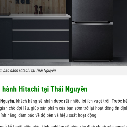
m bảo hành Hitachi tại Thái Nguyên
o hành Hitachi tại Thái Nguyên
i Nguyên
, khách hàng sẽ nhận được rất nhiều lợi ích vượt trội. Trước h
gian chờ đợi lâu, giúp sản phẩm của bạn sớm trở lại hoạt động ổn địn
chính hãng, đảm bảo về độ bền và hiệu suất hoạt động.
 ngũ kỹ thuật viên giàu kinh nghiệm sẽ giúp xác định chính xác nguyê