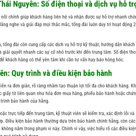
Thái Nguyên: Số điện thoại và dịch vụ hỗ tr
 nối chính giúp khách hàng liên hệ và nhận được sự hỗ trợ nhanh chó
 lắng nghe và giải đáp mọi thắc mắc, tổng đài luôn duy trì hoạt động 
 tổng đài còn cung cấp các dịch vụ hỗ trợ kỹ thuật, hướng dẫn khách
 giải quyết nhanh các sự cố nhỏ trước khi đến trung tâm. Số điện tho
c để khách hàng có thể yên tâm khi cần tư vấn hay báo hỏng hóc.
ên: Quy trình và điều kiện bảo hành
ễn ra đơn giản, rõ ràng nhằm tạo thuận lợi tối đa cho khách hàng. Kh
c giấy tờ liên quan như hóa đơn mua hàng, phiếu bảo hành hoặc chứ
trình bảo hành của hãng.
c trực tiếp đến trung tâm, kỹ thuật viên sẽ kiểm tra, xác định lỗi và
ợp. Điều kiện bảo hành thường dựa trên bảo hành chính hãng, còn các 
 không nằm trong phạm vi này. Chính vì vậy, việc hiểu rõ các điều kiệ