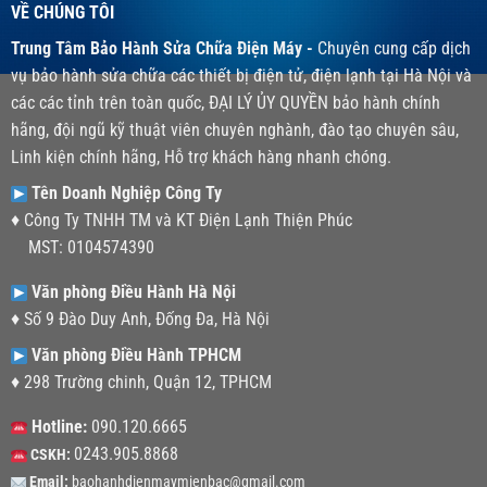
VỀ CHÚNG TÔI
Trung Tâm Bảo Hành Sửa Chữa Điện Máy -
Chuyên cung cấp dịch
vụ bảo hành sửa chữa các thiết bị điện tử, điện lạnh tại Hà Nội và
các các tỉnh trên toàn quốc, ĐẠI LÝ ỦY QUYỀN bảo hành chính
hãng, đội ngũ kỹ thuật viên chuyên nghành, đào tạo chuyên sâu,
Linh kiện chính hãng, Hỗ trợ khách hàng nhanh chóng.
Tên Doanh Nghiệp Công Ty
♦ Công Ty TNHH TM và KT Điện Lạnh Thiện Phúc
MST: 0104574390
Văn phòng Điều Hành Hà Nội
♦ Số 9 Đào Duy Anh, Đống Đa, Hà Nội
Văn phòng Điều Hành TPHCM
♦ 298 Trường chinh, Quận 12, TPHCM
Hotline:
090.120.6665
0243.905.8868
CSKH:
Email:
baohanhdienmaymienbac@gmail.com