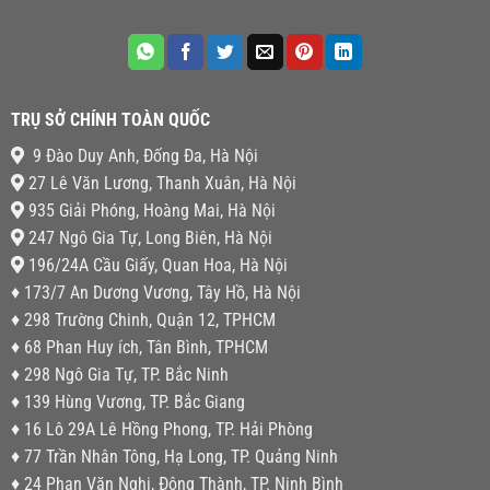
TRỤ SỞ CHÍNH TOÀN QUỐC
9 Đào Duy Anh, Đống Đa, Hà Nội
27 Lê Văn Lương, Thanh Xuân, Hà Nội
935 Giải Phóng, Hoàng Mai, Hà Nội
247 Ngô Gia Tự, Long Biên, Hà Nội
196/24A Cầu Giấy, Quan Hoa, Hà Nội
♦ 173/7 An Dương Vương, Tây Hồ, Hà Nội
♦ 298 Trường Chinh, Quận 12, TPHCM
♦ 68 Phan Huy ích, Tân Bình, TPHCM
♦ 298 Ngô Gia Tự, TP. Bắc Ninh
♦ 139 Hùng Vương, TP. Bắc Giang
♦ 16 Lô 29A Lê Hồng Phong, TP. Hải Phòng
♦ 77 Trần Nhân Tông, Hạ Long, TP. Quảng Ninh
♦ 24 Phan Văn Nghị, Đông Thành, TP. Ninh Bình