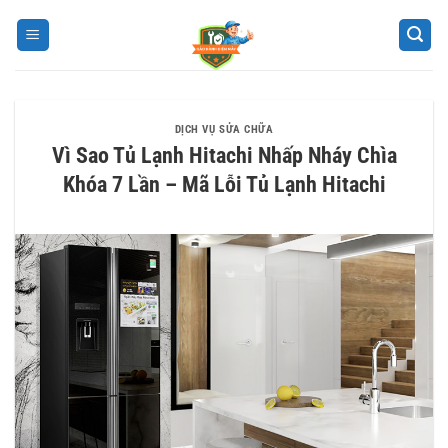
Bỏ
qua
nội
dung
DỊCH VỤ SỬA CHỮA
Vì Sao Tủ Lạnh Hitachi Nhấp Nháy Chìa
Khóa 7 Lần – Mã Lỗi Tủ Lạnh Hitachi