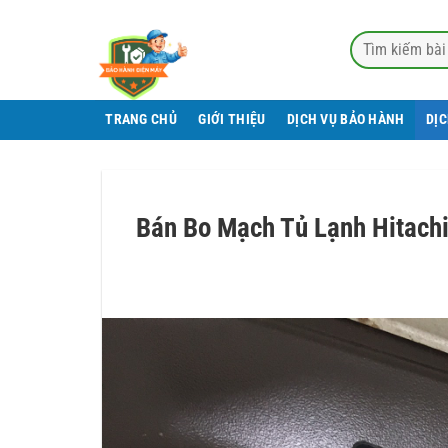
Bỏ
qua
nội
dung
TRANG CHỦ
GIỚI THIỆU
DỊCH VỤ BẢO HÀNH
DỊ
Bán Bo Mạch Tủ Lạnh Hitachi