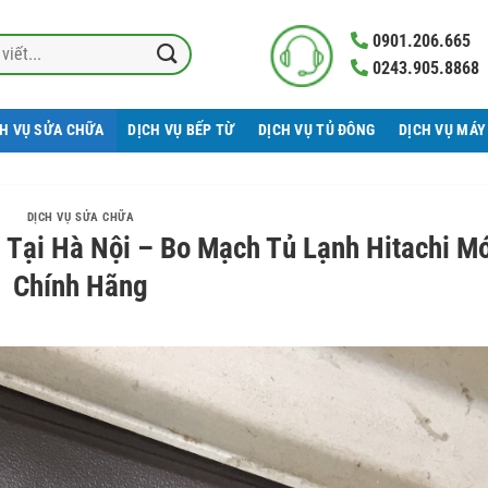
0901.206.665
0243.905.8868
CH VỤ SỬA CHỮA
DỊCH VỤ BẾP TỪ
DỊCH VỤ TỦ ĐÔNG
DỊCH VỤ MÁY
DỊCH VỤ SỬA CHỮA
 Tại Hà Nội – Bo Mạch Tủ Lạnh Hitachi M
Chính Hãng