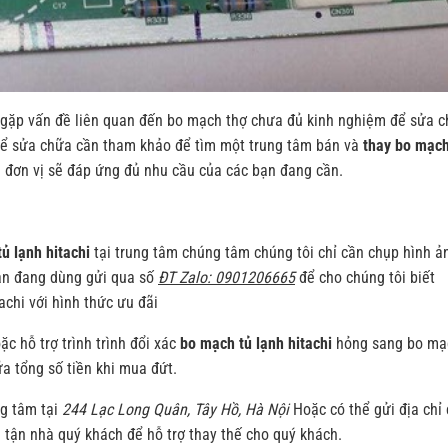
 gặp vấn đề liên quan đến bo mạch thợ chưa đủ kinh nghiệm để sửa 
ể sửa chữa cần tham khảo để tìm một trung tâm bán và
thay bo mạch
 là đơn vị sẽ đáp ứng đủ nhu cầu của các bạn đang cần.
ủ lạnh hitachi
tại trung tâm chúng tâm chúng tôi chỉ cần chụp hình ả
ạn đang dùng gửi qua số
ĐT Zalo: 0901206665
để cho chúng tôi biết
achi với hình thức ưu đãi
c hỗ trợ trình trình đổi xác
bo mạch tủ lạnh hitachi
hỏng sang bo mạ
ữa tổng số tiền khi mua đứt.
ng tâm tại
244 Lạc Long Quân, Tây Hồ, Hà Nội
Hoặc có thể gửi địa chỉ
a tận nhà quý khách để hỗ trợ thay thế cho quý khách.