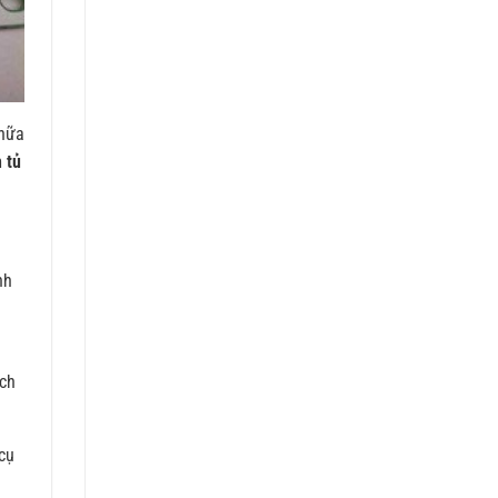
chữa
 tủ
nh
ch
 cụ