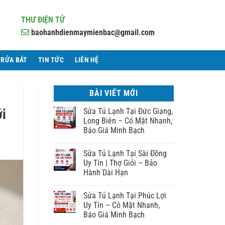
THƯ ĐIỆN TỬ
baohanhdienmaymienbac@gmail.com
 RỬA BÁT
TIN TỨC
LIÊN HỆ
BÀI VIẾT MỚI
ới
Sửa Tủ Lạnh Tại Đức Giang,
Long Biên – Có Mặt Nhanh,
Báo Giá Minh Bạch
Sửa Tủ Lạnh Tại Sài Đồng
Uy Tín | Thợ Giỏi – Bảo
Hành Dài Hạn
Sửa Tủ Lạnh Tại Phúc Lợi
Uy Tín – Có Mặt Nhanh,
Báo Giá Minh Bạch