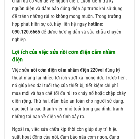
chắn đã có vấn đề về nguồn điện. Luôn kiểm tra kỹ
nguồn điện và đảm bảo đúng điện áp trước khi sử dụng
để tránh những rủi ro không mong muốn. Trong trường
hợp phát hiện sự cố, hãy liên hệ ngay
hotline:
090.120.6665
để được hướng dẫn và sửa chữa chuyên
nghiệp.
Lợi ích của việc sửa nồi cơm điện cắm nhầm
điện
Việc
sửa nồi cơm điện cắm nhầm điện 220vol
đúng kỹ
thuật mang lại nhiều lợi ích vượt xa mong đợi. Trước tiên,
nó giúp kéo dài tuổi thọ của thiết bị, tiết kiệm chi phí
mua mới và hạn chế tối đa rủi ro cháy nổ hoặc chập cháy
diện rộng. Thứ hai, đảm bảo an toàn cho người sử dụng,
đặc biệt là các thành viên nhỏ tuổi trong gia đình, tránh
những tai nạn về điện vô tình xảy ra.
Ngoài ra, việc sửa chữa kịp thời còn giúp duy trì hiệu
suất hoạt động của nồi, đảm bảo nấu cơm ngon, đúng