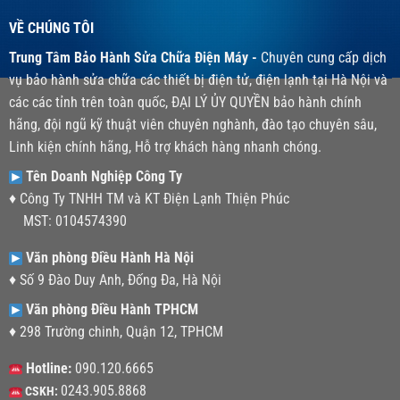
VỀ CHÚNG TÔI
Trung Tâm Bảo Hành Sửa Chữa Điện Máy -
Chuyên cung cấp dịch
vụ bảo hành sửa chữa các thiết bị điện tử, điện lạnh tại Hà Nội và
các các tỉnh trên toàn quốc, ĐẠI LÝ ỦY QUYỀN bảo hành chính
hãng, đội ngũ kỹ thuật viên chuyên nghành, đào tạo chuyên sâu,
Linh kiện chính hãng, Hỗ trợ khách hàng nhanh chóng.
Tên Doanh Nghiệp Công Ty
♦ Công Ty TNHH TM và KT Điện Lạnh Thiện Phúc
MST: 0104574390
Văn phòng Điều Hành Hà Nội
♦ Số 9 Đào Duy Anh, Đống Đa, Hà Nội
Văn phòng Điều Hành TPHCM
♦ 298 Trường chinh, Quận 12, TPHCM
Hotline:
090.120.6665
0243.905.8868
CSKH: