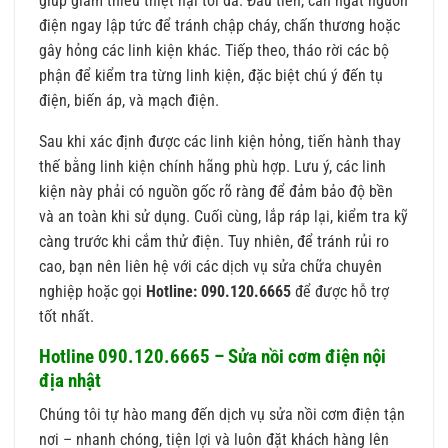
giúp giảm thiểu thiệt hại tối đa. Đầu tiên, cần ngắt nguồn
điện ngay lập tức để tránh chập cháy, chấn thương hoặc
gây hỏng các linh kiện khác. Tiếp theo, tháo rời các bộ
phận để kiểm tra từng linh kiện, đặc biệt chú ý đến tụ
điện, biến áp, và mạch điện.
Sau khi xác định được các linh kiện hỏng, tiến hành thay
thế bằng linh kiện chính hãng phù hợp. Lưu ý, các linh
kiện này phải có nguồn gốc rõ ràng để đảm bảo độ bền
và an toàn khi sử dụng. Cuối cùng, lắp ráp lại, kiểm tra kỹ
càng trước khi cắm thử điện. Tuy nhiên, để tránh rủi ro
cao, bạn nên liên hệ với các dịch vụ sửa chữa chuyên
nghiệp hoặc gọi
Hotline: 090.120.6665
để được hỗ trợ
tốt nhất.
Hotline 090.120.6665 – Sửa nồi cơm điện nội
địa nhật
Chúng tôi tự hào mang đến dịch vụ sửa nồi cơm điện tận
nơi – nhanh chóng, tiện lợi và luôn đặt khách hàng lên