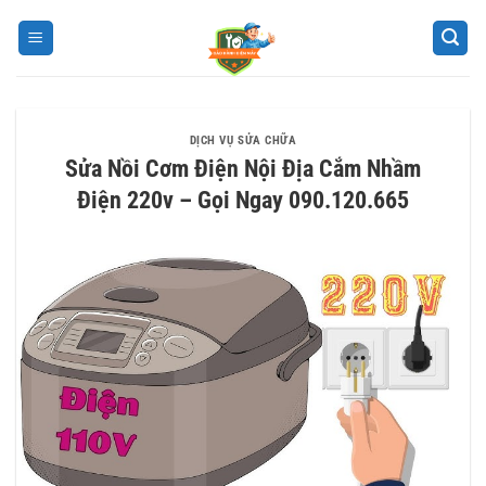
Bỏ
qua
nội
dung
DỊCH VỤ SỬA CHỮA
Sửa Nồi Cơm Điện Nội Địa Cắm Nhầm
Điện 220v – Gọi Ngay 090.120.665