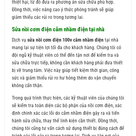
thiệt hại, từ đó đưa ra phương án sửa chữa phù hợp.
Đồng thời, việc nâng cao ý thức phòng tránh sẽ giúp
giảm thiểu các rủi ro trong tương lai.
Sửa nồi cơm điện cắm nhầm điện tại nhà
Dịch vụ
sửa nồi cơm điện 100v cắm nhầm điện
tại nhà
mang lại sự tiện lợi tối đa cho khách hàng. Chúng tôi có
đội ngũ kỹ thuật viên có thể đến tận nơi để kiểm tra và
sửa chữa trực tiếp, không cần khách hàng phải đưa thiết
bị về trung tâm. Việc này giúp tiết kiệm thời gian, công
sức và giảm thiểu rủi ro hư hỏng thêm do vận chuyển
không cẩn thận.
Trong quá trình thực hiện, các kỹ thuật viên của chúng tôi
sẽ kiểm tra toàn diện các bộ phận của nồi cơm điện, xác
định chính xác các lỗi do cắm nhầm điện gây ra và tiến
hành sửa chữa, thay thế linh kiện cần thiết. Đồng thời,
chúng tôi cũng tư vấn cách sử dụng thiết bị đúng cách để
tránh các lỗi xảy ra trong tương lai. Dịch vụ tận nơi của