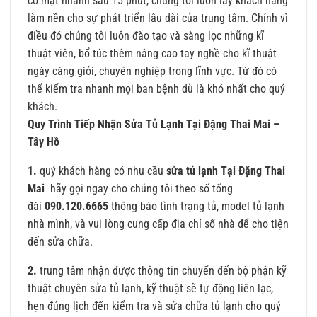
có mặt nhanh sau 15 phút, chúng tôi luôn lấy khách hàng
làm nền cho sự phát triển lâu dài của trung tâm. Chính vì
điều đó chúng tôi luôn đào tạo và sàng lọc những kĩ
thuật viên, bổ túc thêm nâng cao tay nghề cho kĩ thuật
ngày càng giỏi, chuyên nghiệp trong lĩnh vực. Từ đó có
thể kiểm tra nhanh mọi ban bệnh dù là khó nhất cho quý
khách.
Quy Trình Tiếp Nhận Sửa Tủ Lạnh Tại Đặng Thai Mai –
Tây Hồ
1.
quý khách hàng có nhu cầu
sửa tủ lạnh Tại Đặng Thai
Mai
hãy gọi ngay cho chúng tôi theo số tổng
đài
090.120.6665
thông báo tình trạng tủ, model tủ lạnh
nhà mình, và vui lòng cung cấp địa chỉ số nhà để cho tiện
đến sửa chữa.
2.
trung tâm nhận được thông tin chuyển đến bộ phận kỹ
thuật chuyên sửa tủ lạnh, kỹ thuật sẽ tự động liên lạc,
hẹn đúng lịch đến kiểm tra và sửa chữa tủ lạnh cho quý