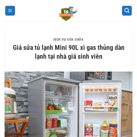
Bỏ
qua
nội
dung
DỊCH VỤ SỬA CHỮA
Giá sửa tủ lạnh Mini 90L xì gas thủng dàn
lạnh tại nhà giá sinh viên