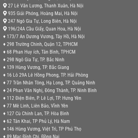
27 Lê Văn Lương, Thanh Xuân, Hà Nội
935 Giải Phóng, Hoàng Mai, Hà Nội
247 Ngô Gia Tự, Long Biên, Hà Nội
196/24A Cầu Giấy, Quan Hoa, Hà Nội
♦ 173/7 An Dương Vương, Tây Hồ, Hà Nội
♦ 298 Trường Chinh, Quận 12, TPHCM
♦ 68 Phan Huy ích, Tân Bình, TPHCM
♦ 298 Ngô Gia Tự, TP. Bắc Ninh
♦ 139 Hùng Vương, TP. Bắc Giang
♦ 16 Lô 29A Lê Hồng Phong, TP. Hải Phòng
♦ 77 Trần Nhân Tông, Hạ Long, TP. Quảng Ninh
♦ 24 Phan Văn Nghị, Đông Thành, TP. Ninh Bình
♦ 112 Điện Biên, P. Lê Lợi, TP. Hưng Yên
♦ 77 Mê Linh, Liên Bảo, Vĩnh Yên
♦ 127 Cù Chính Lan, TP. Hòa Bình
♦ 62 Tân Khai, TP Phủ Lý, Hà Nam
♦ 146 Hùng Vương, Việt Trì, TP Phú Thọ
♦ 89 Mạc Đỉnh Chi, Đồng Nai