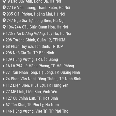
9 Đào Duy Anh, Đống Đa, Hà Nội
27 Lê Văn Lương, Thanh Xuân, Hà Nội
935 Giải Phóng, Hoàng Mai, Hà Nội
247 Ngô Gia Tự, Long Biên, Hà Nội
196/24A Cầu Giấy, Quan Hoa, Hà Nội
♦ 173/7 An Dương Vương, Tây Hồ, Hà Nội
♦ 298 Trường Chinh, Quận 12, TPHCM
♦ 68 Phan Huy ích, Tân Bình, TPHCM
♦ 298 Ngô Gia Tự, TP. Bắc Ninh
♦ 139 Hùng Vương, TP. Bắc Giang
♦ 16 Lô 29A Lê Hồng Phong, TP. Hải Phòng
♦ 77 Trần Nhân Tông, Hạ Long, TP. Quảng Ninh
♦ 24 Phan Văn Nghị, Đông Thành, TP. Ninh Bình
♦ 112 Điện Biên, P. Lê Lợi, TP. Hưng Yên
♦ 77 Mê Linh, Liên Bảo, Vĩnh Yên
♦ 127 Cù Chính Lan, TP. Hòa Bình
♦ 62 Tân Khai, TP Phủ Lý, Hà Nam
♦ 146 Hùng Vương, Việt Trì, TP Phú Thọ