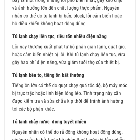
Đây là một trong những lỗi phổ biến nhất, gây khó chịu
và ảnh hưởng lớn đến chất lượng thực phẩm. Nguyên
nhân có thể do tụ lạnh bị bẩn, block, lỗi cảm biến hoặc
bộ điều khiển không hoạt động đúng.
Tủ lạnh chạy liên tục, tiêu tốn nhiều điện năng
Lỗi này thường xuất phát từ bộ phận giàn lạnh, quạt gió,
hoặc cảm biến nhiệt bị lỗi. Khi tủ lạnh chạy liên tục, vừa
gây hao phí điện năng, vừa giảm tuổi thọ của thiết bị.
Tủ lạnh kêu to, tiếng ồn bất thường
Tiếng ồn lớn có thể do quạt chạy quá tốc độ, bộ máy móc
bị trục trặc hoặc linh kiện lỏng lẻo. Tình trạng này cần
được kiểm tra và sửa chữa kịp thời để tránh ảnh hưởng
tới các bộ phận khác.
Tủ lạnh chảy nước, đóng tuyết nhiều
Nguyên nhân có thể do rã đông không hoạt động đúng,
gioăng cửa bị hở, hoặc bộ phận thoát nước bị tắc nghẽn.