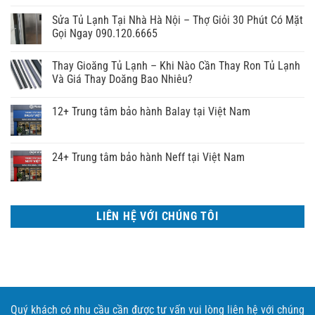
Sửa Tủ Lạnh Tại Nhà Hà Nội – Thợ Giỏi 30 Phút Có Mặt
Gọi Ngay 090.120.6665
Thay Gioăng Tủ Lạnh – Khi Nào Cần Thay Ron Tủ Lạnh
Và Giá Thay Doăng Bao Nhiêu?
12+ Trung tâm bảo hành Balay tại Việt Nam
24+ Trung tâm bảo hành Neff tại Việt Nam
LIÊN HỆ VỚI CHÚNG TÔI
Quý khách có nhu cầu cần được tư vấn vui lòng liên hệ với chúng