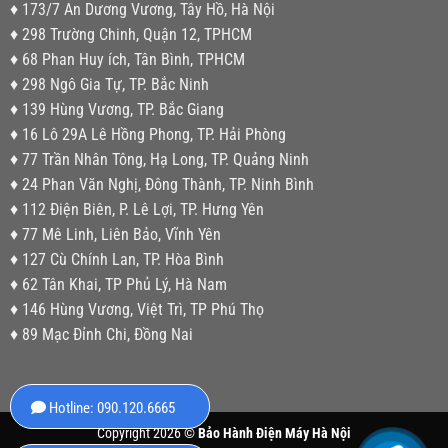
♦ 173/7 An Dương Vương, Tây Hồ, Hà Nội
♦ 298 Trường Chinh, Quận 12, TPHCM
♦ 68 Phan Huy ích, Tân Bình, TPHCM
♦ 298 Ngô Gia Tự, TP. Bắc Ninh
♦ 139 Hùng Vương, TP. Bắc Giang
♦ 16 Lô 29A Lê Hồng Phong, TP. Hải Phòng
♦ 77 Trần Nhân Tông, Hạ Long, TP. Quảng Ninh
♦ 24 Phan Văn Nghị, Đông Thành, TP. Ninh Bình
♦ 112 Điện Biên, P. Lê Lợi, TP. Hưng Yên
♦ 77 Mê Linh, Liên Bảo, Vĩnh Yên
♦ 127 Cù Chính Lan, TP. Hòa Bình
♦ 62 Tân Khai, TP Phủ Lý, Hà Nam
♦ 146 Hùng Vương, Việt Trì, TP Phú Thọ
♦ 89 Mạc Đỉnh Chi, Đồng Nai
Hotline: 090.120.6665
Copyright 2026 ©
Bảo Hành Điện Máy Hà Nội