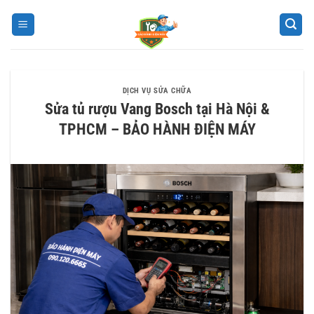
Bỏ
qua
nội
dung
DỊCH VỤ SỬA CHỮA
Sửa tủ rượu Vang Bosch tại Hà Nội &
TPHCM – BẢO HÀNH ĐIỆN MÁY