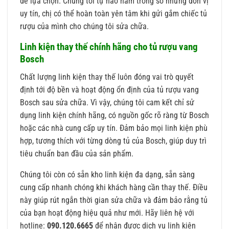
để lựa chọn. Chúng tôi tự hào nằm trong số những đơn vị
uy tín, chị có thể hoàn toàn yên tâm khi gửi gắm chiếc tủ
rượu của mình cho chúng tôi sửa chữa.
Linh kiện thay thế chính hãng cho tủ rượu vang
Bosch
Chất lượng linh kiện thay thế luôn đóng vai trò quyết
định tới độ bền và hoạt động ổn định của tủ rượu vang
Bosch sau sửa chữa. Vì vậy, chúng tôi cam kết chỉ sử
dụng linh kiện chính hãng, có nguồn gốc rõ ràng từ Bosch
hoặc các nhà cung cấp uy tín. Đảm bảo mọi linh kiện phù
hợp, tương thích với từng dòng tủ của Bosch, giúp duy trì
tiêu chuẩn ban đầu của sản phẩm.
Chúng tôi còn có sẵn kho linh kiện đa dạng, sẵn sàng
cung cấp nhanh chóng khi khách hàng cần thay thế. Điều
này giúp rút ngắn thời gian sửa chữa và đảm bảo rằng tủ
của bạn hoạt động hiệu quả như mới. Hãy liên hệ với
hotline:
090.120.6665
để nhận được dịch vụ linh kiện