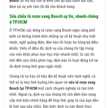
Bosch
tại Hà Nội còn đi kèm chế độ bảo hành dài hạn,
đem lại sự yên tâm tối đa cho khách hàng.
Sửa chữa tủ rượu vang Bosch uy tín, nhanh chóng
ở TP.HCM
Ở TP.HCM, các dòng tủ rượu vang Bosch ngày càng phổ
biến và không tránh khỏi những sự cố kỹ thuật như mất
nhiệt, ngắt quãng điện, đèn báo lỗi hoặc hư hỏng bộ điều
khiển. Hiểu rõ điều đó, dịch vụ của chúng tôi tập trung
vào việc khắc phục mọi trục trặc nhanh nhất, từ các lỗi
nhỏ đến sửa chữa phức tạp, đảm bảo tủ hoạt động trở lại
ổn định trong thời gian ngắn nhất.
Chúng tôi tự hào sở hữu đội kỹ thuật viên lành nghề, có
thể xử lý mọi tình huống liên quan tới
sửa tủ rượu vang
Bosch tại TP.HCM
một cách chuyên nghiệp và tận tình
nhất. Ngoài ra, dịch vụ của chúng tôi còn đảm bảo cung
cấp linh kiện chính hãng để thay thế, giúp tủ của bạn bền
bỉ hơn sau sửa chữa. Đặc biệt, dịch vụ này được thực