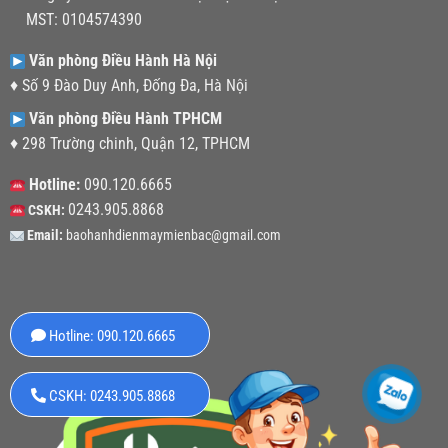
MST: 0104574390
Văn phòng Điều Hành Hà Nội
♦ Số 9 Đào Duy Anh, Đống Đa, Hà Nội
Văn phòng Điều Hành TPHCM
♦ 298 Trường chinh, Quận 12, TPHCM
Hotline:
090.120.6665
0243.905.8868
CSKH:
Email:
baohanhdienmaymienbac@gmail.com
Hotline: 090.120.6665
CSKH: 0243.905.8868