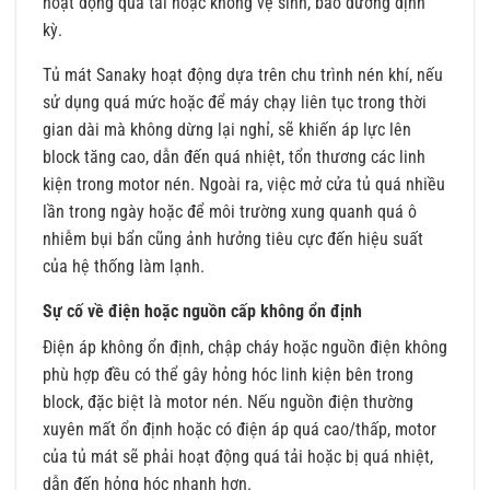
hoạt động quá tải hoặc không vệ sinh, bảo dưỡng định
kỳ.
Tủ mát Sanaky hoạt động dựa trên chu trình nén khí, nếu
sử dụng quá mức hoặc để máy chạy liên tục trong thời
gian dài mà không dừng lại nghỉ, sẽ khiến áp lực lên
block tăng cao, dẫn đến quá nhiệt, tổn thương các linh
kiện trong motor nén. Ngoài ra, việc mở cửa tủ quá nhiều
lần trong ngày hoặc để môi trường xung quanh quá ô
nhiễm bụi bẩn cũng ảnh hưởng tiêu cực đến hiệu suất
của hệ thống làm lạnh.
Sự cố về điện hoặc nguồn cấp không ổn định
Điện áp không ổn định, chập cháy hoặc nguồn điện không
phù hợp đều có thể gây hỏng hóc linh kiện bên trong
block, đặc biệt là motor nén. Nếu nguồn điện thường
xuyên mất ổn định hoặc có điện áp quá cao/thấp, motor
của tủ mát sẽ phải hoạt động quá tải hoặc bị quá nhiệt,
dẫn đến hỏng hóc nhanh hơn.