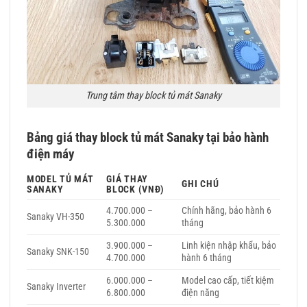
Trung tâm thay block tủ mát Sanaky
Bảng giá thay block tủ mát Sanaky tại bảo hành
điện máy
MODEL TỦ MÁT
GIÁ THAY
GHI CHÚ
SANAKY
BLOCK (VNĐ)
4.700.000 –
Chính hãng, bảo hành 6
Sanaky VH-350
5.300.000
tháng
3.900.000 –
Linh kiện nhập khẩu, bảo
Sanaky SNK-150
4.700.000
hành 6 tháng
6.000.000 –
Model cao cấp, tiết kiệm
Sanaky Inverter
6.800.000
điện năng