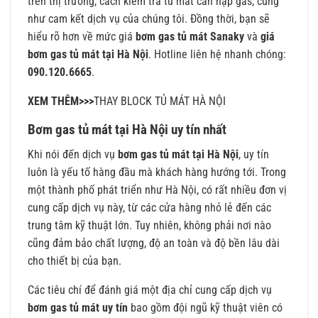
trên thị trường, cách kiểm tra tủ mát cần nạp gas, cũng
như cam kết dịch vụ của chúng tôi. Đồng thời, bạn sẽ
hiểu rõ hơn về mức giá
bơm gas tủ mát Sanaky
và
giá
bơm gas tủ mát tại Hà Nội
. Hotline liên hệ nhanh chóng:
090.120.6665
.
XEM THÊM>>>
THAY BLOCK TỦ MÁT HÀ NỘI
Bơm gas tủ mát tại Hà Nội uy tín nhất
Khi nói đến dịch vụ
bơm gas tủ mát tại Hà Nội
, uy tín
luôn là yếu tố hàng đầu mà khách hàng hướng tới. Trong
một thành phố phát triển như Hà Nội, có rất nhiều đơn vị
cung cấp dịch vụ này, từ các cửa hàng nhỏ lẻ đến các
trung tâm kỹ thuật lớn. Tuy nhiên, không phải nơi nào
cũng đảm bảo chất lượng, độ an toàn và độ bền lâu dài
cho thiết bị của bạn.
Các tiêu chí để đánh giá một địa chỉ cung cấp dịch vụ
bơm gas tủ mát uy tín
bao gồm đội ngũ kỹ thuật viên có