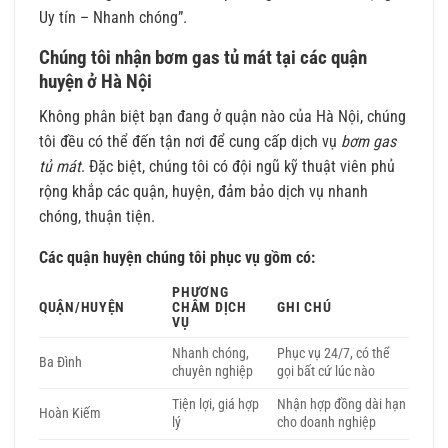
Uy tín – Nhanh chóng”.
Chúng tôi nhận bơm gas tủ mát tại các quận
huyện ở Hà Nội
Không phân biệt bạn đang ở quận nào của Hà Nội, chúng
tôi đều có thể đến tận nơi để cung cấp dịch vụ
bơm gas
tủ mát
. Đặc biệt, chúng tôi có đội ngũ kỹ thuật viên phủ
rộng khắp các quận, huyện, đảm bảo dịch vụ nhanh
chóng, thuận tiện.
Các quận huyện chúng tôi phục vụ gồm có:
PHƯƠNG
QUẬN/HUYỆN
CHÂM DỊCH
GHI CHÚ
VỤ
Nhanh chóng,
Phục vụ 24/7, có thể
Ba Đình
chuyên nghiệp
gọi bất cứ lúc nào
Tiện lợi, giá hợp
Nhận hợp đồng dài hạn
Hoàn Kiếm
lý
cho doanh nghiệp