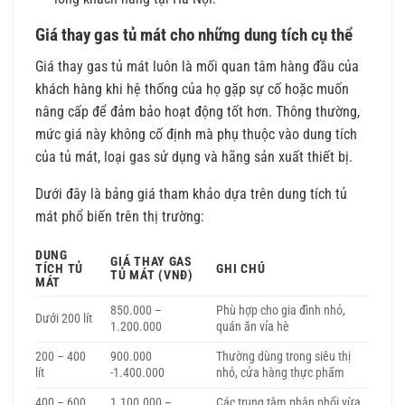
Giá thay gas tủ mát cho những dung tích cụ thể
Giá thay gas tủ mát luôn là mối quan tâm hàng đầu của
khách hàng khi hệ thống của họ gặp sự cố hoặc muốn
nâng cấp để đảm bảo hoạt động tốt hơn. Thông thường,
mức giá này không cố định mà phụ thuộc vào dung tích
của tủ mát, loại gas sử dụng và hãng sản xuất thiết bị.
Dưới đây là bảng giá tham khảo dựa trên dung tích tủ
mát phổ biến trên thị trường:
DUNG
GIÁ THAY GAS
TÍCH TỦ
GHI CHÚ
TỦ MÁT (VNĐ)
MÁT
850.000 –
Phù hợp cho gia đình nhỏ,
Dưới 200 lít
1.200.000
quán ăn vỉa hè
200 – 400
900.000
Thường dùng trong siêu thị
lít
-1.400.000
nhỏ, cửa hàng thực phẩm
400 – 600
1.100.000 –
Các trung tâm phân phối vừa