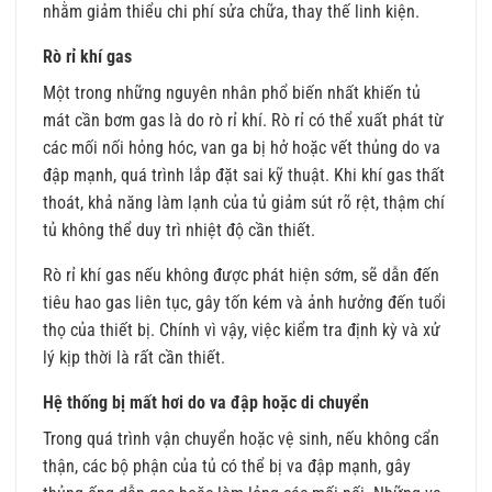
nhằm giảm thiểu chi phí sửa chữa, thay thế linh kiện.
Rò rỉ khí gas
Một trong những nguyên nhân phổ biến nhất khiến tủ
mát cần bơm gas là do rò rỉ khí. Rò rỉ có thể xuất phát từ
các mối nối hỏng hóc, van ga bị hở hoặc vết thủng do va
đập mạnh, quá trình lắp đặt sai kỹ thuật. Khi khí gas thất
thoát, khả năng làm lạnh của tủ giảm sút rõ rệt, thậm chí
tủ không thể duy trì nhiệt độ cần thiết.
Rò rỉ khí gas nếu không được phát hiện sớm, sẽ dẫn đến
tiêu hao gas liên tục, gây tốn kém và ảnh hưởng đến tuổi
thọ của thiết bị. Chính vì vậy, việc kiểm tra định kỳ và xử
lý kịp thời là rất cần thiết.
Hệ thống bị mất hơi do va đập hoặc di chuyển
Trong quá trình vận chuyển hoặc vệ sinh, nếu không cẩn
thận, các bộ phận của tủ có thể bị va đập mạnh, gây