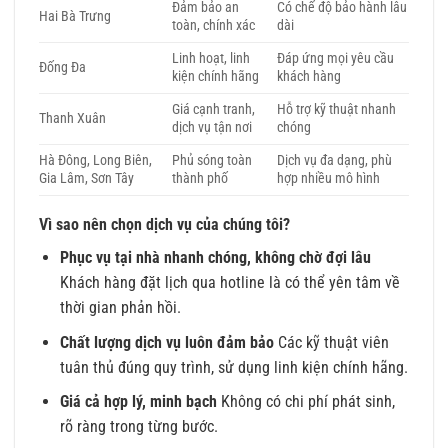
Đảm bảo an
Có chế độ bảo hành lâu
Hai Bà Trưng
toàn, chính xác
dài
Linh hoạt, linh
Đáp ứng mọi yêu cầu
Đống Đa
kiện chính hãng
khách hàng
Giá cạnh tranh,
Hỗ trợ kỹ thuật nhanh
Thanh Xuân
dịch vụ tận nơi
chóng
Hà Đông, Long Biên,
Phủ sóng toàn
Dịch vụ đa dạng, phù
Gia Lâm, Sơn Tây
thành phố
hợp nhiều mô hình
Vì sao nên chọn dịch vụ của chúng tôi?
Phục vụ tại nhà nhanh chóng, không chờ đợi lâu
Khách hàng đặt lịch qua hotline là có thể yên tâm về
thời gian phản hồi.
Chất lượng dịch vụ luôn đảm bảo
Các kỹ thuật viên
tuân thủ đúng quy trình, sử dụng linh kiện chính hãng.
Giá cả hợp lý, minh bạch
Không có chi phí phát sinh,
rõ ràng trong từng bước.