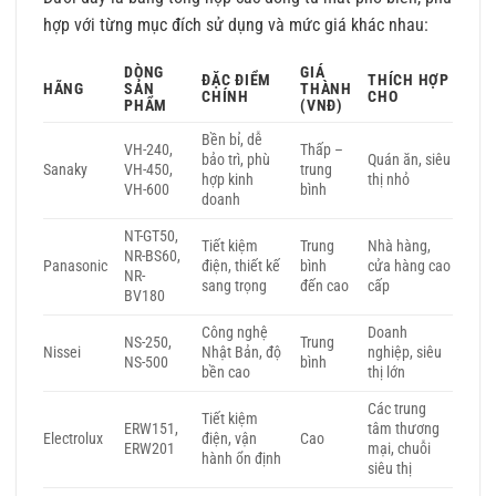
hợp với từng mục đích sử dụng và mức giá khác nhau:
DÒNG
GIÁ
ĐẶC ĐIỂM
THÍCH HỢP
HÃNG
SẢN
THÀNH
CHÍNH
CHO
PHẨM
(VNĐ)
Bền bỉ, dễ
VH-240,
Thấp –
bảo trì, phù
Quán ăn, siêu
Sanaky
VH-450,
trung
hợp kinh
thị nhỏ
VH-600
bình
doanh
NT-GT50,
Tiết kiệm
Trung
Nhà hàng,
NR-BS60,
Panasonic
điện, thiết kế
bình
cửa hàng cao
NR-
sang trọng
đến cao
cấp
BV180
Công nghệ
Doanh
NS-250,
Trung
Nissei
Nhật Bản, độ
nghiệp, siêu
NS-500
bình
bền cao
thị lớn
Các trung
Tiết kiệm
ERW151,
tâm thương
Electrolux
điện, vận
Cao
ERW201
mại, chuỗi
hành ổn định
siêu thị