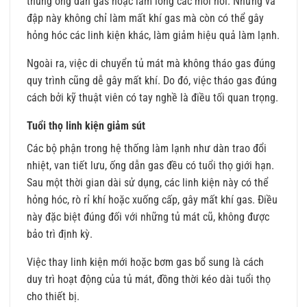
thủng ống dẫn gas hoặc làm lỏng các mối nối. Những va
đập này không chỉ làm mất khí gas mà còn có thể gây
hỏng hóc các linh kiện khác, làm giảm hiệu quả làm lạnh.
Ngoài ra, việc di chuyển tủ mát mà không tháo gas đúng
quy trình cũng dễ gây mất khí. Do đó, việc tháo gas đúng
cách bởi kỹ thuật viên có tay nghề là điều tối quan trọng.
Tuổi thọ linh kiện giảm sút
Các bộ phận trong hệ thống làm lạnh như dàn trao đổi
nhiệt, van tiết lưu, ống dẫn gas đều có tuổi thọ giới hạn.
Sau một thời gian dài sử dụng, các linh kiện này có thể
hỏng hóc, rò rỉ khí hoặc xuống cấp, gây mất khí gas. Điều
này đặc biệt đúng đối với những tủ mát cũ, không được
bảo trì định kỳ.
Việc thay linh kiện mới hoặc bơm gas bổ sung là cách
duy trì hoạt động của tủ mát, đồng thời kéo dài tuổi thọ
cho thiết bị.