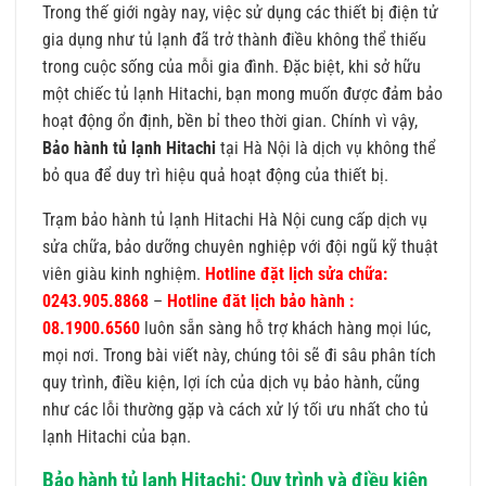
Trong thế giới ngày nay, việc sử dụng các thiết bị điện tử
gia dụng như tủ lạnh đã trở thành điều không thể thiếu
trong cuộc sống của mỗi gia đình. Đặc biệt, khi sở hữu
một chiếc tủ lạnh Hitachi, bạn mong muốn được đảm bảo
hoạt động ổn định, bền bỉ theo thời gian. Chính vì vậy,
Bảo hành tủ lạnh Hitachi
tại Hà Nội là dịch vụ không thể
bỏ qua để duy trì hiệu quả hoạt động của thiết bị.
Trạm bảo hành tủ lạnh Hitachi Hà Nội cung cấp dịch vụ
sửa chữa, bảo dưỡng chuyên nghiệp với đội ngũ kỹ thuật
viên giàu kinh nghiệm.
Hotline đặt lịch sửa chữa:
0243.905.8868
–
Hotline đăt lịch bảo hành :
08.1900.6560
luôn sẵn sàng hỗ trợ khách hàng mọi lúc,
mọi nơi. Trong bài viết này, chúng tôi sẽ đi sâu phân tích
quy trình, điều kiện, lợi ích của dịch vụ bảo hành, cũng
như các lỗi thường gặp và cách xử lý tối ưu nhất cho tủ
lạnh Hitachi của bạn.
Bảo hành tủ lạnh Hitachi: Quy trình và điều kiện