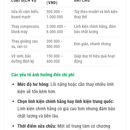
LOẠI DỊCH VỤ
GHI CHÚ
(VND)
Sửa lỗi cảm biến,
300.000 –
Tùy theo model và linh kiện
board mạch
1.000.000
thay thế
Thay compressor,
3.000.000 –
Linh kiện chính hãng, đảm
block máy
6.000.000
bảo chất lượng
Thay gioăng cao
200.000 –
Đơn giản, nhanh chóng
su, van co
500.000
Vệ sinh, bảo
150.000 –
Giúp duy trì hiệu quả hoạt
dưỡng định kỳ
400.000
động
Các yếu tố ảnh hưởng đến chi phí
Mức độ hư hỏng:
Lỗi nặng hoặc cần thay nhiều linh
kiện sẽ tốn kém hơn.
Chọn linh kiện chính hãng hay linh kiện trung quốc:
Linh kiện chính hãng có giá cao hơn nhưng đảm bảo
chất lượng và bền lâu.
Thời điểm sửa chữa:
Một số trung tâm có chương