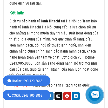
dụng dịch vụ lâu dài.
Kết luận
Dịch vụ
bảo hành tủ lạnh Hitachi
tại Hà Nội do Trạm bảo
hành tủ lạnh Hitachi Hà Nội cung cấp là lựa chọn tối ưu
cho những ai mong muốn duy trì hiệu suất hoạt động của
thiết bị gia dụng của mình. Với quy trình rõ ràng, điều
kiện minh bạch, đội ngũ kỹ thuật lành nghề, linh kiện
chính hãng cùng chính sách bảo hành minh bạch, khách
hàng hoàn toàn yên tâm về chất lượng dịch vụ. Hotline
0243.905.8868 luôn sẵn sàng đồng hành, hỗ trợ mọi nhu
cầu của bạn, giúp tủ lạnh Hitachi của bạn luôn hoạt động
tốt, bền bỉ qua thời gian.
Hotline: 090.120.6665
>>>Xem thêm
:
Tổng đài bảo hành HItachi toàn quốc
CSKH: 0243.905.8868