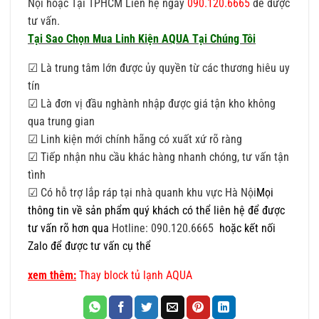
Nội hoặc Tại TPHCM Liên hệ ngay
090.120.6665
để được
tư vấn.
Tại Sao Chọn Mua Linh Kiện AQUA Tại Chúng Tôi
☑ Là trung tâm lớn được ủy quyền từ các thương hiêu uy
tín
☑ Là đơn vị đầu nghành nhập được giá tận kho không
qua trung gian
☑ Linh kiện mới chính hãng có xuất xứ rõ ràng
☑ Tiếp nhận nhu cầu khác hàng nhanh chóng, tư vấn tận
tình
☑ Có hỗ trợ lắp ráp tại nhà quanh khu vực Hà Nội
Mọi
thông tin về sản phẩm quý khách có thể liên hệ để được
tư vấn rõ hơn qua
Hotline: 090.120.6665
hoặc kết nối
Zalo để được tư vấn cụ thể
xem thêm:
Thay block tủ lạnh AQUA