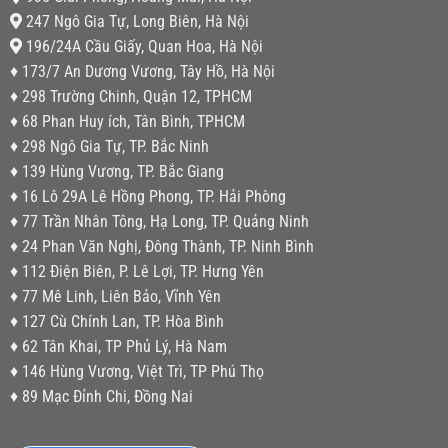
247 Ngô Gia Tự, Long Biên, Hà Nội
196/24A Cầu Giấy, Quan Hoa, Hà Nội
♦ 173/7 An Dương Vương, Tây Hồ, Hà Nội
♦ 298 Trường Chinh, Quận 12, TPHCM
♦ 68 Phan Huy ích, Tân Bình, TPHCM
♦ 298 Ngô Gia Tự, TP. Bắc Ninh
♦ 139 Hùng Vương, TP. Bắc Giang
♦ 16 Lô 29A Lê Hồng Phong, TP. Hải Phòng
♦ 77 Trần Nhân Tông, Hạ Long, TP. Quảng Ninh
♦ 24 Phan Văn Nghị, Đông Thành, TP. Ninh Bình
♦ 112 Điện Biên, P. Lê Lợi, TP. Hưng Yên
♦ 77 Mê Linh, Liên Bảo, Vĩnh Yên
♦ 127 Cù Chính Lan, TP. Hòa Bình
♦ 62 Tân Khai, TP Phủ Lý, Hà Nam
♦ 146 Hùng Vương, Việt Trì, TP Phú Thọ
♦ 89 Mạc Đỉnh Chi, Đồng Nai