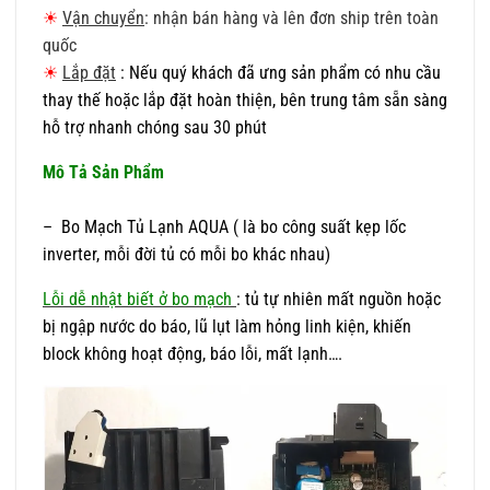
☀
Vận chuyển
: nhận bán hàng và lên đơn ship trên toàn
quốc
☀
Lắp đặt
: Nếu quý khách đã ưng sản phẩm có nhu cầu
thay thế hoặc lắp đặt hoàn thiện, bên trung tâm sẵn sàng
hỗ trợ nhanh chóng sau 30 phút
Mô Tả Sản Phẩm
– Bo Mạch Tủ Lạnh AQUA ( là bo công suất kẹp lốc
inverter, mỗi đời tủ có mỗi bo khác nhau)
Lỗi dễ nhật biết ở bo mạch
: tủ tự nhiên mất nguồn hoặc
bị ngập nước do báo, lũ lụt làm hỏng linh kiện, khiến
block không hoạt động, báo lỗi, mất lạnh….