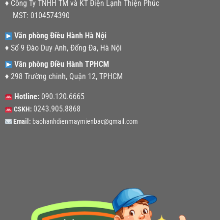
♦ Công Ty TNHH TM và KT Điện Lạnh Thiện Phúc
MST: 0104574390
Văn phòng Điều Hành Hà Nội
♦ Số 9 Đào Duy Anh, Đống Đa, Hà Nội
Văn phòng Điều Hành TPHCM
♦ 298 Trường chinh, Quận 12, TPHCM
Hotline:
090.120.6665
0243.905.8868
CSKH:
Email:
baohanhdienmaymienbac@gmail.com