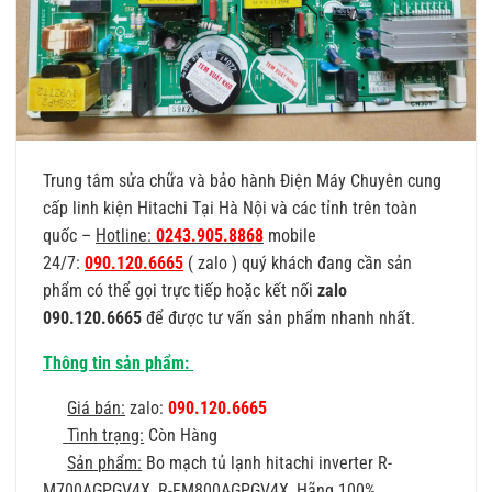
Trung tâm sửa chữa và bảo hành Điện Máy Chuyên cung
cấp linh kiện Hitachi Tại Hà Nội và các tỉnh trên toàn
quốc –
Hotline:
0243.905.8868
mobile
24/7:
090.120.6665
( zalo ) quý khách đang cần sản
phẩm có thể gọi trực tiếp hoặc kết nối
zalo
090.120.6665
để được tư vấn sản phẩm nhanh nhất.
Thông tin sản phẩm:
Giá bán:
zalo:
090.120.6665
Tình trạng:
Còn Hàng
Sản phẩm:
Bo mạch tủ lạnh hitachi inverter R-
M700AGPGV4X, R-FM800AGPGV4X, Hãng 100%