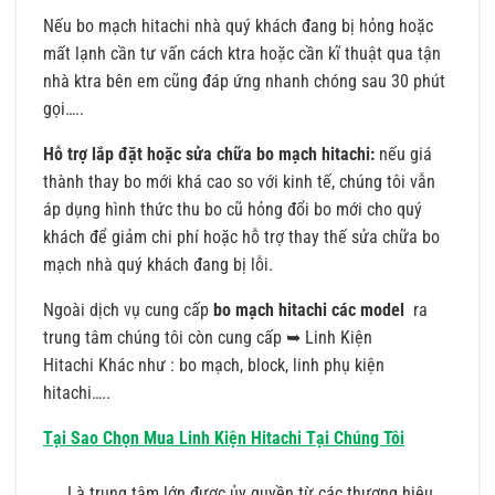
Nếu bo mạch hitachi nhà quý khách đang bị hỏng hoặc
mất lạnh cần tư vấn cách ktra hoặc cần kĩ thuật qua tận
nhà ktra bên em cũng đáp ứng nhanh chóng sau 30 phút
gọi…..
Hỗ trợ lắp đặt hoặc sửa chữa bo mạch hitachi:
nếu giá
thành thay bo mới khá cao so với kinh tế, chúng tôi vẫn
áp dụng hình thức thu bo cũ hỏng đổi bo mới cho quý
khách để giảm chi phí hoặc hỗ trợ thay thế sửa chữa bo
mạch nhà quý khách đang bị lỗi.
Ngoài dịch vụ cung cấp
bo mạch hitachi các model
ra
trung tâm chúng tôi còn cung cấp ➥
Linh Kiện
Hitachi
Khác như : bo mạch, block, linh phụ kiện
hitachi…..
Tại Sao Chọn Mua Linh Kiện Hitachi Tại Chúng Tôi
Là trung tâm lớn được ủy quyền từ các thương hiêu