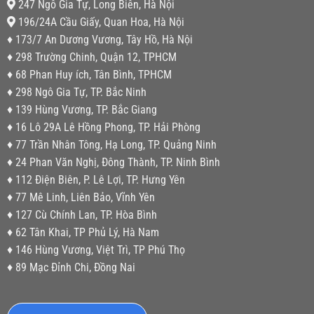
247 Ngô Gia Tự, Long Biên, Hà Nội
196/24A Cầu Giấy, Quan Hoa, Hà Nội
♦ 173/7 An Dương Vương, Tây Hồ, Hà Nội
♦ 298 Trường Chinh, Quận 12, TPHCM
♦ 68 Phan Huy ích, Tân Bình, TPHCM
♦ 298 Ngô Gia Tự, TP. Bắc Ninh
♦ 139 Hùng Vương, TP. Bắc Giang
♦ 16 Lô 29A Lê Hồng Phong, TP. Hải Phòng
♦ 77 Trần Nhân Tông, Hạ Long, TP. Quảng Ninh
♦ 24 Phan Văn Nghị, Đông Thành, TP. Ninh Bình
♦ 112 Điện Biên, P. Lê Lợi, TP. Hưng Yên
♦ 77 Mê Linh, Liên Bảo, Vĩnh Yên
♦ 127 Cù Chính Lan, TP. Hòa Bình
♦ 62 Tân Khai, TP Phủ Lý, Hà Nam
♦ 146 Hùng Vương, Việt Trì, TP Phú Thọ
♦ 89 Mạc Đỉnh Chi, Đồng Nai