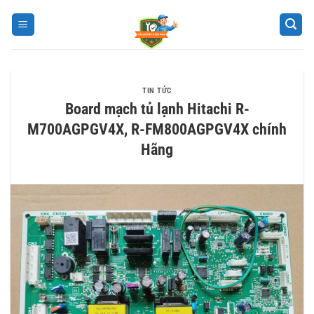
Bỏ
qua
nội
dung
TIN TỨC
Board mạch tủ lạnh Hitachi R-
M700AGPGV4X, R-FM800AGPGV4X chính
Hãng