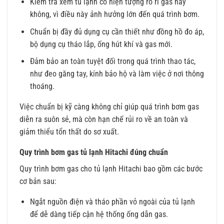
Kiểm tra xem tủ lạnh có hiện tượng rò rỉ gas hay
không, vì điều này ảnh hưởng lớn đến quá trình bơm.
Chuẩn bị đầy đủ dụng cụ cần thiết như đồng hồ đo áp,
bộ dụng cụ tháo lắp, ống hút khí và gas mới.
Đảm bảo an toàn tuyệt đối trong quá trình thao tác,
như đeo găng tay, kính bảo hộ và làm việc ở nơi thông
thoáng.
Việc chuẩn bị kỹ càng không chỉ giúp quá trình bơm gas
diễn ra suôn sẻ, mà còn hạn chế rủi ro về an toàn và
giảm thiểu tổn thất do sơ xuất.
Quy trình bơm gas tủ lạnh Hitachi đúng chuẩn
Quy trình bơm gas cho tủ lạnh Hitachi bao gồm các bước
cơ bản sau:
Ngắt nguồn điện và tháo phần vỏ ngoài của tủ lạnh
để dễ dàng tiếp cận hệ thống ống dẫn gas.