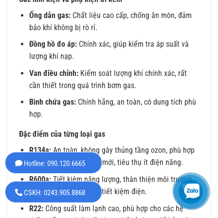
Ống dẫn gas:
Chất liệu cao cấp, chống ăn mòn, đảm
bảo khí không bị rò rỉ.
Đồng hồ đo áp:
Chính xác, giúp kiểm tra áp suất và
lượng khí nạp.
Van điều chỉnh:
Kiểm soát lượng khí chính xác, rất
cần thiết trong quá trình bơm gas.
Bình chứa gas:
Chính hãng, an toàn, có dung tích phù
hợp.
Đặc điểm của từng loại gas
R134a:
An toàn, không gây thủng tầng ozon, phù hợp
cho tủ lạnh Hitachi đời mới, tiêu thụ ít điện năng.
Hotline: 090.120.6665
R600a:
Tiết kiệm năng lượng, thân thiện môi trường,
phù hợp với các model tiết kiệm điện.
CSKH: 0243.905.8868
R22:
Công suất làm lạnh cao, phù hợp cho các hệ