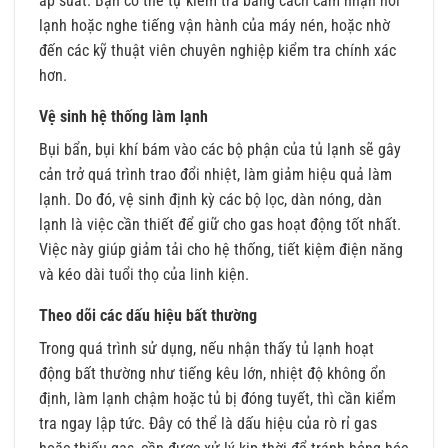
áp suất. Bạn có thể tự kiểm tra bằng cách cảm nhận hơi
lạnh hoặc nghe tiếng vận hành của máy nén, hoặc nhờ
đến các kỹ thuật viên chuyên nghiệp kiểm tra chính xác
hơn.
Vệ sinh hệ thống làm lạnh
Bụi bẩn, bụi khí bám vào các bộ phận của tủ lạnh sẽ gây
cản trở quá trình trao đổi nhiệt, làm giảm hiệu quả làm
lạnh. Do đó, vệ sinh định kỳ các bộ lọc, dàn nóng, dàn
lạnh là việc cần thiết để giữ cho gas hoạt động tốt nhất.
Việc này giúp giảm tải cho hệ thống, tiết kiệm điện năng
và kéo dài tuổi thọ của linh kiện.
Theo dõi các dấu hiệu bất thường
Trong quá trình sử dụng, nếu nhận thấy tủ lạnh hoạt
động bất thường như tiếng kêu lớn, nhiệt độ không ổn
định, làm lạnh chậm hoặc tủ bị đóng tuyết, thì cần kiểm
tra ngay lập tức. Đây có thể là dấu hiệu của rò rỉ gas