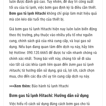
luôn được đánh giá cao. Tuy nhiên, để duy trì công suất
tối ưu của tủ lạnh, việc bơm gas định kỳ là điều cần thiết.
Bơm gas tủ lạnh Hitachi
không chỉ giúp làm mát hiệu quả
mà còn kéo dài tuổi thọ của thiết bị.
Giá bơm gas tủ lạnh Hitachi hiện nay luôn luôn biến động
theo thị trường, phụ thuộc vào nhiều yếu tố như nguồn
cung, chính sách giá của nhà cung cấp, và loại gas sử
dụng. Nếu bạn đang quan tâm đến dịch vụ này, hãy liên
hệ Hotline: 090.120.6665 để được tư vấn nhanh chóng và
chính xác nhất. Trong bài viết này, chúng tôi sẽ đi sâu
vào tất cả các khía cạnh liên quan đến
bơm gas tủ lạnh
Hitachi
, từ hướng dẫn sử dụng, giá cả, lợi ích, cách chọn
mua, cho đến các địa chỉ uy tín cung cấp dịch vụ này.
>>>Xem thêm:
Bảo hành tủ lạnh Htachi
Bơm gas tủ lạnh Hitachi: Hướng dẫn sử dụng
Việc hiểu rõ cách sử dụng đúng cách bơm gas cho tủ