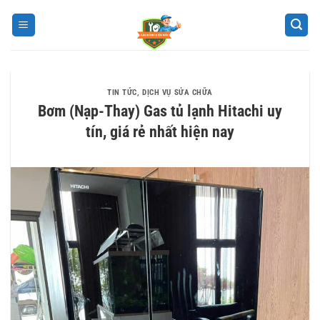
Bỏ
qua
nội
dung
TIN TỨC
,
DỊCH VỤ SỬA CHỮA
Bơm (Nạp-Thay) Gas tủ lạnh Hitachi uy
tín, giá rẻ nhất hiện nay