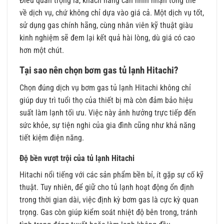
Điều quan trọng là, khách hàng cần nhìn nhận tổng thể
về dịch vụ, chứ không chỉ dựa vào giá cả. Một dịch vụ tốt,
sử dụng gas chính hãng, cùng nhân viên kỹ thuật giàu
kinh nghiệm sẽ đem lại kết quả hài lòng, dù giá có cao
hơn một chút.
Tại sao nên chọn bơm gas tủ lạnh Hitachi?
Chọn đúng dịch vụ bơm gas tủ lạnh Hitachi không chỉ
giúp duy trì tuổi thọ của thiết bị mà còn đảm bảo hiệu
suất làm lạnh tối ưu. Việc này ảnh hưởng trực tiếp đến
sức khỏe, sự tiện nghi của gia đình cũng như khả năng
tiết kiệm điện năng.
Độ bền vượt trội của tủ lạnh Hitachi
Hitachi nổi tiếng với các sản phẩm bền bỉ, ít gặp sự cố kỹ
thuật. Tuy nhiên, để giữ cho tủ lạnh hoạt động ổn định
trong thời gian dài, việc định kỳ bơm gas là cực kỳ quan
trọng. Gas còn giúp kiểm soát nhiệt độ bên trong, tránh