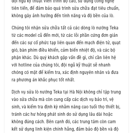
đội ngũ kỹ thuật viên trình độ cao, sử dụng công nghệ
tiên tiến, để đảm bảo quá trình sửa chữa đạt tiêu chuẩn,
không gây ảnh hưởng đến tính năng và độ bền của lò.
Chúng tôi nhận sửa chữa tất cả các dòng lò nướng Teka
từ các model cũ đến mới, từ các lỗi phần cứng đơn giản
đến các sự cố phức tạp liên quan đến mạch điện tử, quạt
gió, bàn phím điều khiển, cảm biến nhiệt độ, và các bộ
phận khác. Dù quý khách gặp vấn đề gì, chỉ cần liên hệ
với hotline của chúng tôi, đội ngũ kỹ thuật sẽ nhanh
chóng có mặt để kiểm tra, xác định nguyên nhân và đưa
ra phương án khắc phục tốt nhất.
Dịch vụ sửa lò nướng Teka tại Hà Nội không chỉ tập trung
vào sửa chữa mà còn cung cấp các dịch vụ bảo trì, vệ
sinh, và kiểm tra định kỳ nhằm nâng cao tuổi thọ thiết bị,
tránh các hư hỏng phát sinh do sử dụng lâu dài hoặc
không đúng cách. Bên cạnh đó, các trung tâm còn cam
kết sử dụng linh kiện chính hãng, đảm bảo độ bền và độ