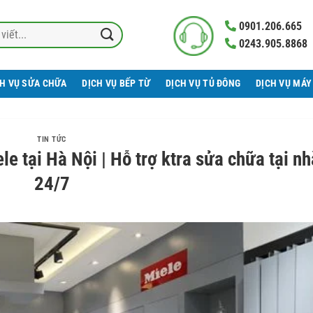
0901.206.665
0243.905.8868
CH VỤ SỬA CHỮA
DỊCH VỤ BẾP TỪ
DỊCH VỤ TỦ ĐÔNG
DỊCH VỤ MÁY
TIN TỨC
e tại Hà Nội | Hỗ trợ ktra sửa chữa tại nh
24/7