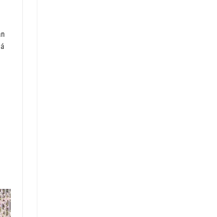
ạn
iá