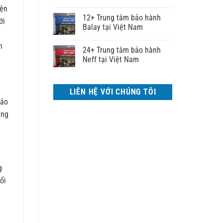
iện
12+ Trung tâm bảo hành
ới
Balay tại Việt Nam
h
24+ Trung tâm bảo hành
Neff tại Việt Nam
LIÊN HỆ VỚI CHÚNG TÔI
bảo
ằng
g
ổi