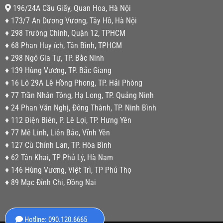
196/24A Cầu Giấy, Quan Hoa, Hà Nội
♦ 173/7 An Dương Vương, Tây Hồ, Hà Nội
♦ 298 Trường Chinh, Quận 12, TPHCM
♦ 68 Phan Huy ích, Tân Bình, TPHCM
♦ 298 Ngô Gia Tự, TP. Bắc Ninh
♦ 139 Hùng Vương, TP. Bắc Giang
♦ 16 Lô 29A Lê Hồng Phong, TP. Hải Phòng
♦ 77 Trần Nhân Tông, Hạ Long, TP. Quảng Ninh
♦ 24 Phan Văn Nghị, Đông Thành, TP. Ninh Bình
♦ 112 Điện Biên, P. Lê Lợi, TP. Hưng Yên
♦ 77 Mê Linh, Liên Bảo, Vĩnh Yên
♦ 127 Cù Chính Lan, TP. Hòa Bình
♦ 62 Tân Khai, TP Phủ Lý, Hà Nam
♦ 146 Hùng Vương, Việt Trì, TP Phú Thọ
♦ 89 Mạc Đỉnh Chi, Đồng Nai
Hotline: 090.120.6665