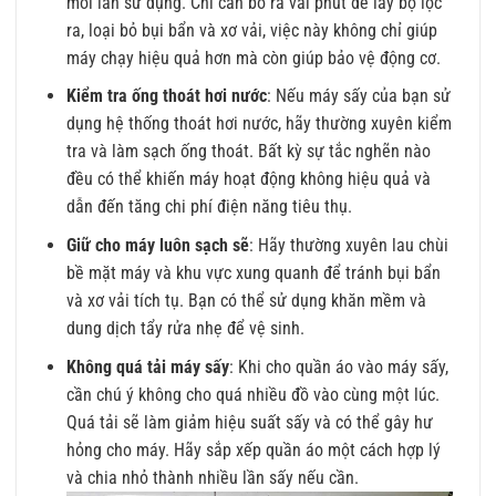
mỗi lần sử dụng. Chỉ cần bỏ ra vài phút để lấy bộ lọc
ra, loại bỏ bụi bẩn và xơ vải, việc này không chỉ giúp
máy chạy hiệu quả hơn mà còn giúp bảo vệ động cơ.
Kiểm tra ống thoát hơi nước
: Nếu máy sấy của bạn sử
dụng hệ thống thoát hơi nước, hãy thường xuyên kiểm
tra và làm sạch ống thoát. Bất kỳ sự tắc nghẽn nào
đều có thể khiến máy hoạt động không hiệu quả và
dẫn đến tăng chi phí điện năng tiêu thụ.
Giữ cho máy luôn sạch sẽ
: Hãy thường xuyên lau chùi
bề mặt máy và khu vực xung quanh để tránh bụi bẩn
và xơ vải tích tụ. Bạn có thể sử dụng khăn mềm và
dung dịch tẩy rửa nhẹ để vệ sinh.
Không quá tải máy sấy
: Khi cho quần áo vào máy sấy,
cần chú ý không cho quá nhiều đồ vào cùng một lúc.
Quá tải sẽ làm giảm hiệu suất sấy và có thể gây hư
hỏng cho máy. Hãy sắp xếp quần áo một cách hợp lý
và chia nhỏ thành nhiều lần sấy nếu cần.