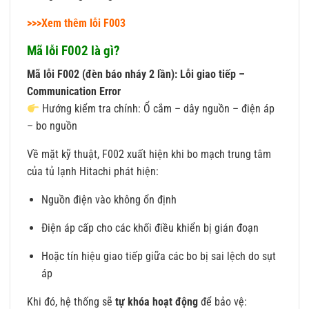
>>>Xem thêm lỗi F003
Mã lỗi F002 là gì?
Mã lỗi F002 (đèn báo nháy 2 lần): Lỗi giao tiếp –
Communication Error
Hướng kiểm tra chính: Ổ cắm – dây nguồn – điện áp
– bo nguồn
Về mặt kỹ thuật, F002 xuất hiện khi bo mạch trung tâm
của tủ lạnh Hitachi phát hiện:
Nguồn điện vào không ổn định
Điện áp cấp cho các khối điều khiển bị gián đoạn
Hoặc tín hiệu giao tiếp giữa các bo bị sai lệch do sụt
áp
Khi đó, hệ thống sẽ
tự khóa hoạt động
để bảo vệ: