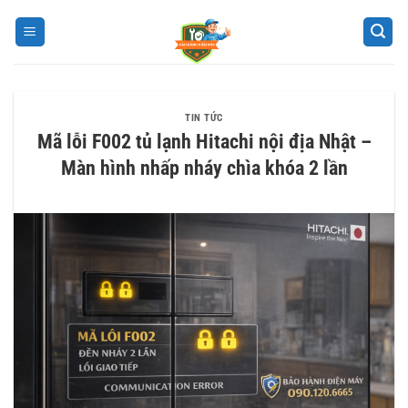
Bỏ
qua
nội
dung
TIN TỨC
Mã lỗi F002 tủ lạnh Hitachi nội địa Nhật –
Màn hình nhấp nháy chìa khóa 2 lần