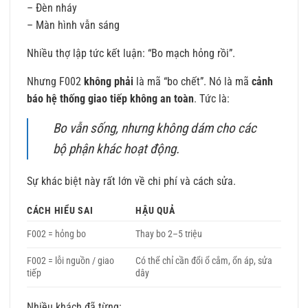
– Đèn nháy
– Màn hình vẫn sáng
Nhiều thợ lập tức kết luận: “Bo mạch hỏng rồi”.
Nhưng F002
không phải
là mã “bo chết”. Nó là mã
cảnh
báo hệ thống giao tiếp không an toàn
. Tức là:
Bo vẫn sống, nhưng không dám cho các
bộ phận khác hoạt động.
Sự khác biệt này rất lớn về chi phí và cách sửa.
CÁCH HIỂU SAI
HẬU QUẢ
F002 = hỏng bo
Thay bo 2–5 triệu
F002 = lỗi nguồn / giao
Có thể chỉ cần đổi ổ cắm, ổn áp, sửa
tiếp
dây
Nhiều khách đã từng: