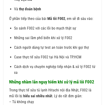
Và
thợ đoán bệnh
Ở phần tiếp theo của bài
Mã lỗi F002
, em sẽ đi sâu vào:
So sánh F002 với các lỗi bo mạch thật sự
Những sai lầm phổ biến khi xử lý F002
Cách người dùng tự test an toàn trước khi gọi thợ
Case thực tế sửa F002 tại Hà Nội và TP.HCM
Cách dịch vụ chuyên nghiệp tiếp nhận & xử lý F002 từ
xa
Những nhầm lẫn nguy hiểm khi xử lý mã lỗi F002
Trong thực tế sửa tủ lạnh Hitachi nội địa Nhật, F002 là
mã lỗi bị
hiểu sai nhiều nhất
. Lý do rất đơn giản:
– Tủ không chạy