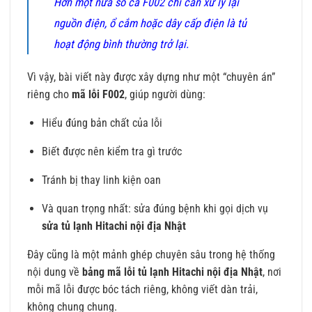
Hơn một nửa số ca F002 chỉ cần xử lý lại
nguồn điện, ổ cắm hoặc dây cấp điện là tủ
hoạt động bình thường trở lại.
Vì vậy, bài viết này được xây dựng như một “chuyên án”
riêng cho
mã lỗi F002
, giúp người dùng:
Hiểu đúng bản chất của lỗi
Biết được nên kiểm tra gì trước
Tránh bị thay linh kiện oan
Và quan trọng nhất: sửa đúng bệnh khi gọi dịch vụ
sửa tủ lạnh Hitachi nội địa Nhật
Đây cũng là một mảnh ghép chuyên sâu trong hệ thống
nội dung về
bảng mã lỗi tủ lạnh Hitachi nội địa Nhật
, nơi
mỗi mã lỗi được bóc tách riêng, không viết dàn trải,
không chung chung.