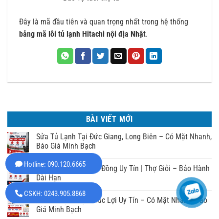
Đây là mã đầu tiên và quan trọng nhất trong hệ thống
bảng mã lỗi tủ lạnh Hitachi nội địa Nhật
.
BÀI VIẾT MỚI
Sửa Tủ Lạnh Tại Đức Giang, Long Biên – Có Mặt Nhanh,
Báo Giá Minh Bạch
Hotline: 090.120.6665
Sửa Tủ Lạnh Tại Sài Đồng Uy Tín | Thợ Giỏi – Bảo Hành
Dài Hạn
CSKH: 0243.905.8868
Sửa Tủ Lạnh Tại Phúc Lợi Uy Tín – Có Mặt Nhanh, Báo
Giá Minh Bạch