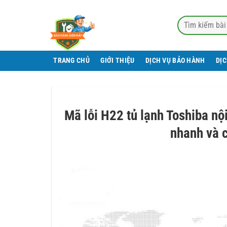
Bỏ
qua
nội
dung
TRANG CHỦ
GIỚI THIỆU
DỊCH VỤ BẢO HÀNH
DỊ
Mã lỗi H22 tủ lạnh Toshiba nội
nhanh và c