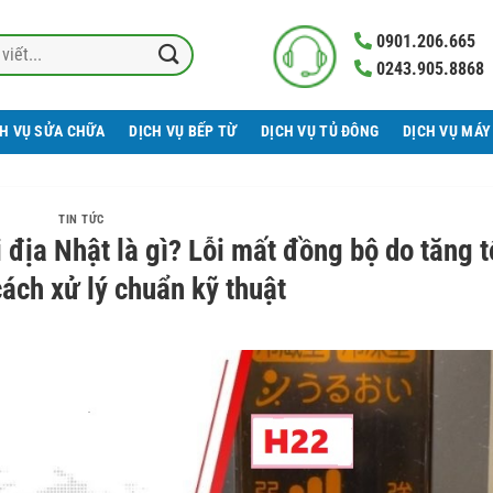
0901.206.665
0243.905.8868
CH VỤ SỬA CHỮA
DỊCH VỤ BẾP TỪ
DỊCH VỤ TỦ ĐÔNG
DỊCH VỤ MÁY
TIN TỨC
 địa Nhật là gì? Lỗi mất đồng bộ do tăng t
ách xử lý chuẩn kỹ thuật