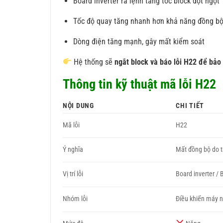
Board inverter ra lệnh tăng tốc block đột ngột
Tốc độ quay tăng nhanh hơn khả năng đồng bộ
Dòng điện tăng mạnh, gây mất kiểm soát
Hệ thống sẽ
ngắt block và báo lỗi H22 để bảo
Thông tin kỹ thuật mã lỗi H22
NỘI DUNG
CHI TIẾT
Mã lỗi
H22
Ý nghĩa
Mất đồng bộ do 
Vị trí lỗi
Board inverter / 
Nhóm lỗi
Điều khiển máy 