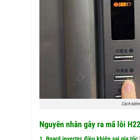
Cách kiểm t
Nguyên nhân gây ra mã lỗi H22 
1. Board inverter điều khiển sai gia tốc