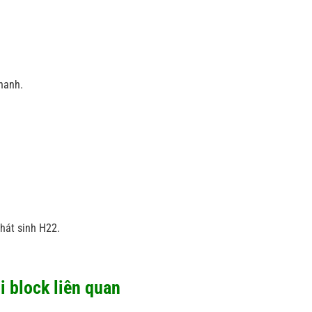
hanh.
phát sinh H22.
i block liên quan