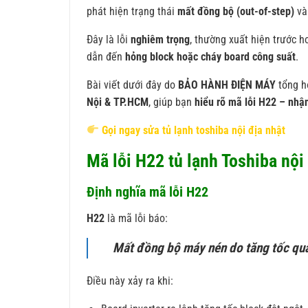
phát hiện trạng thái
mất đồng bộ (out-of-step)
và
Đây là lỗi
nghiêm trọng
, thường xuất hiện trước h
dẫn đến
hỏng block hoặc cháy board công suất
.
Bài viết dưới đây do
BẢO HÀNH ĐIỆN MÁY
tổng hợ
Nội & TP.HCM
, giúp bạn
hiểu rõ mã lỗi H22 – nhận
Gọi ngay sửa tủ lạnh toshiba nội địa nhật
Mã lỗi H22 tủ lạnh Toshiba nội 
Định nghĩa mã lỗi H22
H22
là mã lỗi báo:
Mất đồng bộ máy nén do tăng tốc quá 
Điều này xảy ra khi: