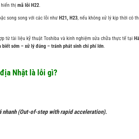
 hiển thị
mã lỗi H22
.
oặc song song với các lỗi như
H21, H23
, nếu không xử lý kịp thời có t
p từ tài liệu kỹ thuật Toshiba và kinh nghiệm sửa chữa thực tế tại
H
 biết sớm – xử lý đúng – tránh phát sinh chi phí lớn
.
địa Nhật là lỗi gì?
nhanh (Out-of-step with rapid acceleration).