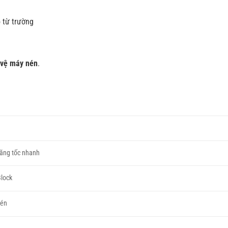
 từ trường
 vệ máy nén
.
tăng tốc nhanh
Block
nén