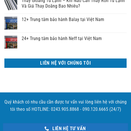
Thay Gioăng Tủ Lạnh – Khi Nào Cần Thay Ron Tủ Lạnh
Và Giá Thay Doăng Bao Nhiêu?
12+ Trung tâm bảo hành Balay tại Việt Nam
24+ Trung tâm bảo hành Neff tại Việt Nam
LIÊN HỆ VỚI CHÚNG TÔI
Quý khách có nhu cầu cần được tư vấn vui lòng liên hệ với chúng
tôi theo số HOTLINE: 0243.905.8868 - 090.120.6665 (24/7)
LIÊN HỆ TƯ VẤN