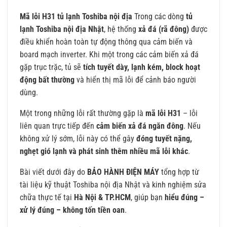
Mã lỗi H31 tủ lạnh Toshiba nội địa
Trong các dòng
tủ
lạnh Toshiba nội địa Nhật
, hệ thống
xả đá (rã đông)
được
điều khiển hoàn toàn tự động thông qua cảm biến và
board mạch inverter. Khi một trong các cảm biến xả đá
gặp trục trặc, tủ sẽ
tích tuyết dày, lạnh kém, block hoạt
động bất thường
và hiển thị mã lỗi để cảnh báo người
dùng.
Một trong những lỗi rất thường gặp là
mã lỗi H31
– lỗi
liên quan trực tiếp đến
cảm biến xả đá ngăn đông
. Nếu
không xử lý sớm, lỗi này có thể gây
đóng tuyết nặng,
nghẹt gió lạnh và phát sinh thêm nhiều mã lỗi khác
.
Bài viết dưới đây do
BẢO HÀNH ĐIỆN MÁY
tổng hợp từ
tài liệu kỹ thuật Toshiba nội địa Nhật và kinh nghiệm sửa
chữa thực tế tại
Hà Nội & TP.HCM
, giúp bạn
hiểu đúng –
xử lý đúng – không tốn tiền oan
.