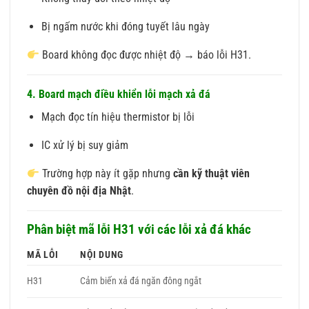
Bị ngấm nước khi đóng tuyết lâu ngày
Board không đọc được nhiệt độ → báo lỗi H31.
4. Board mạch điều khiển lỗi mạch xả đá
Mạch đọc tín hiệu thermistor bị lỗi
IC xử lý bị suy giảm
Trường hợp này ít gặp nhưng
cần kỹ thuật viên
chuyên đồ nội địa Nhật
.
Phân biệt mã lỗi H31 với các lỗi xả đá khác
MÃ LỖI
NỘI DUNG
H31
Cảm biến xả đá ngăn đông ngắt