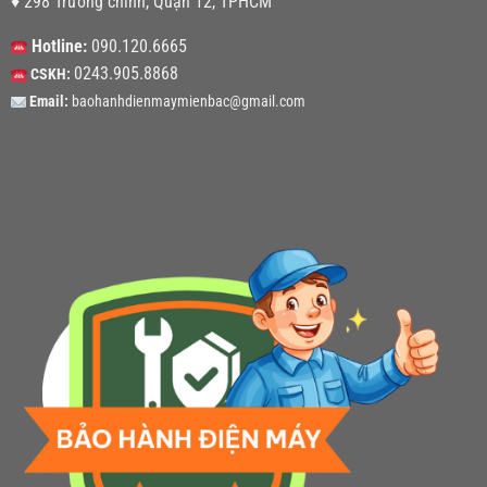
♦ 298 Trường chinh, Quận 12, TPHCM
Hotline:
090.120.6665
0243.905.8868
CSKH:
Email:
baohanhdienmaymienbac@gmail.com