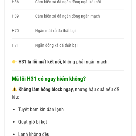
H36
Cảm biến xả đá ngăn đông ngắt kết nối
H39
Cảm biến xả đá ngăn đông ngắn mạch
H70
Ngăn mát xả đá thất bại
H71
Ngăn đông xả đá thất bại
H31 là lỗi mất kết nối
, không phải ngắn mạch.
Mã lỗi H31 có nguy hiểm không?
Không làm hỏng block ngay
, nhưng hậu quả nếu để
lâu:
Tuyết bám kín dàn lạnh
Quạt gió bị kẹt
Lạnh không đều