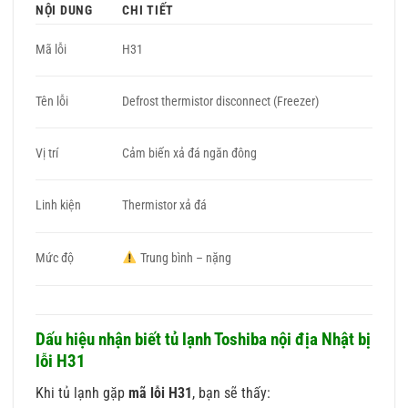
NỘI DUNG
CHI TIẾT
Mã lỗi
H31
Tên lỗi
Defrost thermistor disconnect (Freezer)
Vị trí
Cảm biến xả đá ngăn đông
Linh kiện
Thermistor xả đá
Mức độ
Trung bình – nặng
Dấu hiệu nhận biết tủ lạnh Toshiba nội địa Nhật bị
lỗi H31
Khi tủ lạnh gặp
mã lỗi H31
, bạn sẽ thấy: