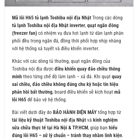
Mã lỗi H65 tủ lạnh Toshiba nội địa Nhật
Trong các dòng
tủ lạnh Toshiba nội địa Nhật inverter
,
quạt ngăn đông
(freezer fan)
có nhiệm vụ đưa hơi lạnh từ dàn lạnh phân
phối đều trong ngăn đá, đồng thời phối hợp nhịp nhàng
với hệ thống xả tuyết và điều khiển inverter.
Khác với các dòng tủ thường, quạt ngăn đông của
Toshiba nội địa được
điều khiển quay đảo chiều thông
minh
theo từng chế độ làm lạnh – xả đá. Khi quạt
quay
sai chiều, đảo chiều không đúng chu kỳ hoặc tín hiệu
phản hồi bất thường
, board điều khiển sẽ kích hoạt
mã
lỗi H65
để bảo vệ hệ thống.
Bài viết dưới đây do
BẢO HÀNH ĐIỆN MÁY
tổng hợp từ
tài liệu kỹ thuật Toshiba nội địa Nhật
và
kinh nghiệm
sửa chữa thực tế tại Hà Nội & TP.HCM
, giúp bạn
hiểu
đúng lỗi H65 – xử lý chuẩn – tránh thay nhầm linh kiện
.