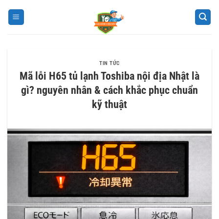
Bỏ
qua
nội
dung
TIN TỨC
Mã lỗi H65 tủ lạnh Toshiba nội địa Nhật là
gì? nguyên nhân & cách khắc phục chuẩn
kỹ thuật