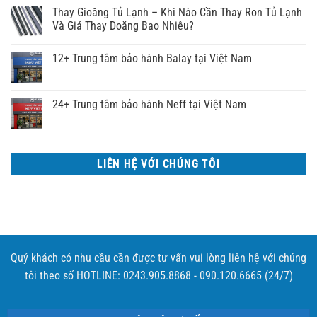
Thay Gioăng Tủ Lạnh – Khi Nào Cần Thay Ron Tủ Lạnh
Và Giá Thay Doăng Bao Nhiêu?
12+ Trung tâm bảo hành Balay tại Việt Nam
24+ Trung tâm bảo hành Neff tại Việt Nam
LIÊN HỆ VỚI CHÚNG TÔI
Quý khách có nhu cầu cần được tư vấn vui lòng liên hệ với chúng
tôi theo số HOTLINE: 0243.905.8868 - 090.120.6665 (24/7)