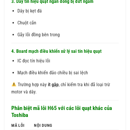
3. Dây tín hiệu quạt ngăn đông bị đứt ngầm
Dây bị kẹt đá
Chuột cắn
Gãy lõi đồng bên trong
4. Board mạch điều khiển xử lý sai tín hiệu quạt
IC đọc tín hiệu lỗi
Mạch điều khiển đảo chiều bị sai lệch
Trường hợp này
ít gặp
, chỉ kiểm tra khi đã loại trừ
motor và dây.
Phân biệt mã lỗi H65 với các lỗi quạt khác của
Toshiba
MÃ LỖI
NỘI DUNG