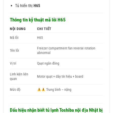
Tủ hiển thị
H65
Thông tin kỹ thuật mã lỗi H65
NỘI DUNG
CHI TIẾT
Mã lỗi
H65
Freezer compartment fan reverse rotation
Tên lỗi
abnormal
Vị trí
Quạt ngăn đông
Linh kiện liên
Motor quạt + dây tín hiệu + board
quan
Mức độ
Trung bình – nặng
Dấu hiệu nhận biết tủ lạnh Toshiba nội địa Nhật bị