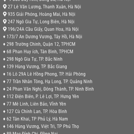
27 Lê Văn Lương, Thanh Xuân, Hà Nội
935 Giải Phóng, Hoàng Mai, Hà Nội
247 Ngô Gia Tự, Long Biên, Hà Nội
196/24A Cầu Giấy, Quan Hoa, Hà Nội
♦ 173/7 An Dương Vương, Tây Hồ, Hà Nội
♦ 298 Trường Chinh, Quận 12, TPHCM
♦ 68 Phan Huy ích, Tân Bình, TPHCM
♦ 298 Ngô Gia Tự, TP. Bắc Ninh
♦ 139 Hùng Vương, TP. Bắc Giang
♦ 16 Lô 29A Lê Hồng Phong, TP. Hải Phòng
♦ 77 Trần Nhân Tông, Hạ Long, TP. Quảng Ninh
♦ 24 Phan Văn Nghị, Đông Thành, TP. Ninh Bình
♦ 112 Điện Biên, P. Lê Lợi, TP. Hưng Yên
♦ 77 Mê Linh, Liên Bảo, Vĩnh Yên
♦ 127 Cù Chính Lan, TP. Hòa Bình
♦ 62 Tân Khai, TP Phủ Lý, Hà Nam
♦ 146 Hùng Vương, Việt Trì, TP Phú Thọ
♦ 89 Mạc Đỉnh Chi, Đồng Nai