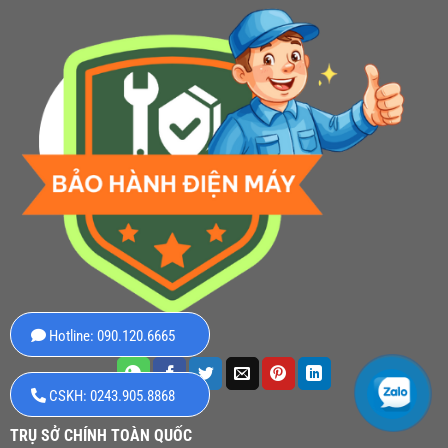
Hotline: 090.120.6665
CSKH: 0243.905.8868
TRỤ SỞ CHÍNH TOÀN QUỐC