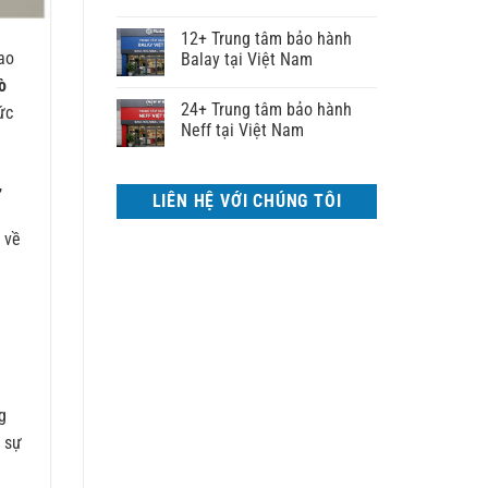
12+ Trung tâm bảo hành
cao
Balay tại Việt Nam
ò
24+ Trung tâm bảo hành
ức
Neff tại Việt Nam
,
LIÊN HỆ VỚI CHÚNG TÔI
 về
g
g
i sự