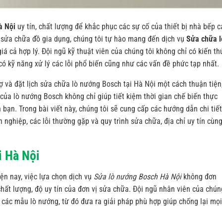
à Nội
uy tín, chất lượng để khắc phục các sự cố của thiết bị nhà bếp 
sửa chữa đồ gia dụng, chúng tôi tự hào mang đến dịch vụ
Sửa chữa l
á cả hợp lý. Đội ngũ kỹ thuật viên của chúng tôi không chỉ có kiến th
 kỹ năng xử lý các lỗi phổ biến cũng như các vấn đề phức tạp nhất.
ợ và đặt lịch sửa chữa lò nướng Bosch tại Hà Nội một cách thuận tiện
của lò nướng Bosch không chỉ giúp tiết kiệm thời gian chế biến thực
bạn. Trong bài viết này, chúng tôi sẽ cung cấp các hướng dẫn chi tiết
 nghiệp, các lỗi thường gặp và quy trình sửa chữa, địa chỉ uy tín cùn
i Hà Nội
ện nay, việc lựa chọn dịch vụ
Sửa lò nướng Bosch Hà Nội
không đơn
hất lượng, độ uy tín của đơn vị sửa chữa. Đội ngũ nhân viên của chún
à các mẫu lò nướng, từ đó đưa ra giải pháp phù hợp giúp chống lại mọ