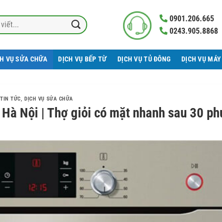
0901.206.665
0243.905.8868
CH VỤ SỬA CHỮA
DỊCH VỤ BẾP TỪ
DỊCH VỤ TỦ ĐÔNG
DỊCH VỤ MÁY
TIN TỨC
,
DỊCH VỤ SỬA CHỮA
 Hà Nội | Thợ giỏi có mặt nhanh sau 30 ph