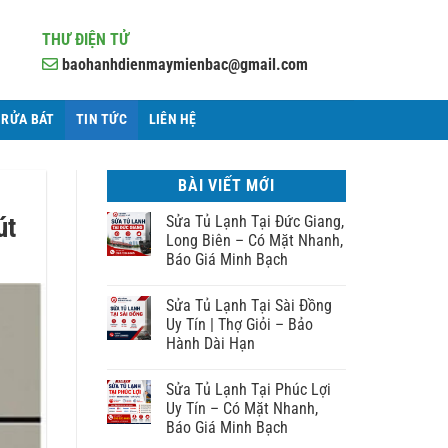
THƯ ĐIỆN TỬ
baohanhdienmaymienbac@gmail.com
 RỬA BÁT
TIN TỨC
LIÊN HỆ
BÀI VIẾT MỚI
út
Sửa Tủ Lạnh Tại Đức Giang,
Long Biên – Có Mặt Nhanh,
Báo Giá Minh Bạch
Sửa Tủ Lạnh Tại Sài Đồng
Uy Tín | Thợ Giỏi – Bảo
Hành Dài Hạn
Sửa Tủ Lạnh Tại Phúc Lợi
Uy Tín – Có Mặt Nhanh,
Báo Giá Minh Bạch