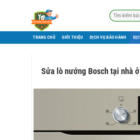
Bỏ
qua
nội
dung
TRANG CHỦ
GIỚI THIỆU
DỊCH VỤ BẢO HÀNH
DỊ
Sửa lò nướng Bosch tại nhà ở