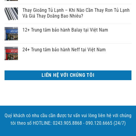
Thay Gioăng Tủ Lạnh – Khi Nào Cần Thay Ron Tủ Lạnh
Và Giá Thay Doăng Bao Nhiêu?
12+ Trung tâm bảo hành Balay tại Việt Nam
24+ Trung tâm bảo hành Neff tại Việt Nam
LIÊN HỆ VỚI CHÚNG TÔI
Quý khách có nhu cầu cần được tư vấn vui lòng liên hệ với chúng
tôi theo số HOTLINE: 0243.905.8868 - 090.120.6665 (24/7)