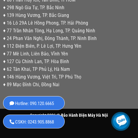
♦ 298 Ngô Gia Tự, TP. Bắc Ninh
♦ 139 Hùng Vương, TP. Bắc Giang
♦ 16 Lô 29A Lê Hồng Phong, TP. Hải Phòng
♦ 77 Trần Nhân Tông, Hạ Long, TP. Quảng Ninh
♦ 24 Phan Văn Nghị, Đông Thành, TP. Ninh Bình
♦ 112 Điện Biên, P. Lê Lợi, TP. Hưng Yên
♦ 77 Mê Linh, Liên Bảo, Vĩnh Yên
♦ 127 Cù Chính Lan, TP. Hòa Bình
♦ 62 Tân Khai, TP Phủ Lý, Hà Nam
♦ 146 Hùng Vương, Việt Trì, TP Phú Thọ
♦ 89 Mạc Đỉnh Chi, Đồng Nai
Hotline: 090.120.6665
Copyright 2026 ©
Bảo Hành Điện Máy Hà Nội
CSKH: 0243.905.8868