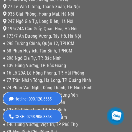
27 Lê Văn Lương, Thanh Xuân, Hà Nội
935 Giải Phóng, Hoàng Mai, Hà Nội
247 Ngô Gia Tự, Long Biên, Hà Nội
196/24A Cầu Giấy, Quan Hoa, Hà Nội
♦ 173/7 An Dương Vương, Tây Hồ, Hà Nội
♦ 298 Trường Chinh, Quận 12, TPHCM
♦ 68 Phan Huy ích, Tân Bình, TPHCM
♦ 298 Ngô Gia Tự, TP. Bắc Ninh
♦ 139 Hùng Vương, TP. Bắc Giang
♦ 16 Lô 29A Lê Hồng Phong, TP. Hải Phòng
♦ 77 Trần Nhân Tông, Hạ Long, TP. Quảng Ninh
♦ 24 Phan Văn Nghị, Đông Thành, TP. Ninh Bình
♦ 112 Điện Biên, P. Lê Lợi, TP. Hưng Yên
Hotline: 090.120.6665
♦ 77 Mê Linh, Liên Bảo, Vĩnh Yên
♦ 127 Cù Chính Lan, TP. Hòa Bình
CSKH: 0243.905.8868
♦ 62 Tân Khai, TP Phủ Lý, Hà Nam
♦ 146 Hùng Vương, Việt Trì, TP Phú Thọ
♦ 89 Mạc Đỉnh Chi, Đồng Nai