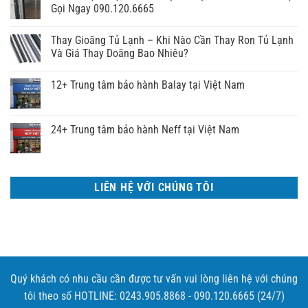
Gọi Ngay 090.120.6665
Thay Gioăng Tủ Lạnh – Khi Nào Cần Thay Ron Tủ Lạnh
Và Giá Thay Doăng Bao Nhiêu?
12+ Trung tâm bảo hành Balay tại Việt Nam
24+ Trung tâm bảo hành Neff tại Việt Nam
LIÊN HỆ VỚI CHÚNG TÔI
Quý khách có nhu cầu cần được tư vấn vui lòng liên hệ với chúng
tôi theo số HOTLINE: 0243.905.8868 - 090.120.6665 (24/7)