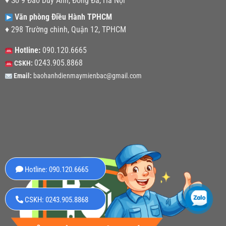
♦ Số 9 Đào Duy Anh, Đống Đa, Hà Nội
Văn phòng Điều Hành TPHCM
♦ 298 Trường chinh, Quận 12, TPHCM
Hotline:
090.120.6665
0243.905.8868
CSKH:
Email:
baohanhdienmaymienbac@gmail.com
Hotline: 090.120.6665
CSKH: 0243.905.8868