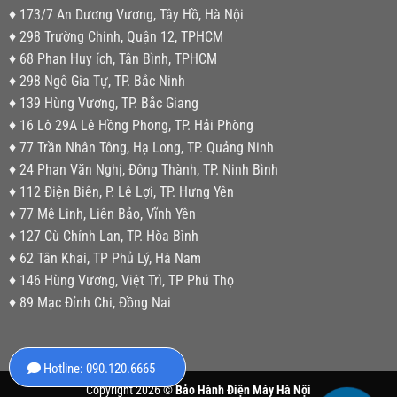
♦ 173/7 An Dương Vương, Tây Hồ, Hà Nội
♦ 298 Trường Chinh, Quận 12, TPHCM
♦ 68 Phan Huy ích, Tân Bình, TPHCM
♦ 298 Ngô Gia Tự, TP. Bắc Ninh
♦ 139 Hùng Vương, TP. Bắc Giang
♦ 16 Lô 29A Lê Hồng Phong, TP. Hải Phòng
♦ 77 Trần Nhân Tông, Hạ Long, TP. Quảng Ninh
♦ 24 Phan Văn Nghị, Đông Thành, TP. Ninh Bình
♦ 112 Điện Biên, P. Lê Lợi, TP. Hưng Yên
♦ 77 Mê Linh, Liên Bảo, Vĩnh Yên
♦ 127 Cù Chính Lan, TP. Hòa Bình
♦ 62 Tân Khai, TP Phủ Lý, Hà Nam
♦ 146 Hùng Vương, Việt Trì, TP Phú Thọ
♦ 89 Mạc Đỉnh Chi, Đồng Nai
Hotline: 090.120.6665
Copyright 2026 ©
Bảo Hành Điện Máy Hà Nội