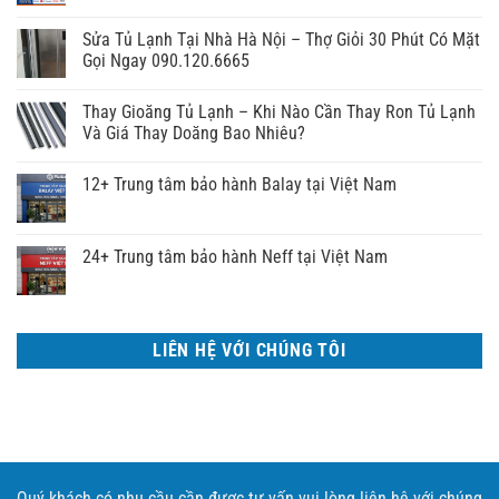
Sửa Tủ Lạnh Tại Nhà Hà Nội – Thợ Giỏi 30 Phút Có Mặt
Gọi Ngay 090.120.6665
Thay Gioăng Tủ Lạnh – Khi Nào Cần Thay Ron Tủ Lạnh
Và Giá Thay Doăng Bao Nhiêu?
12+ Trung tâm bảo hành Balay tại Việt Nam
24+ Trung tâm bảo hành Neff tại Việt Nam
LIÊN HỆ VỚI CHÚNG TÔI
Quý khách có nhu cầu cần được tư vấn vui lòng liên hệ với chúng