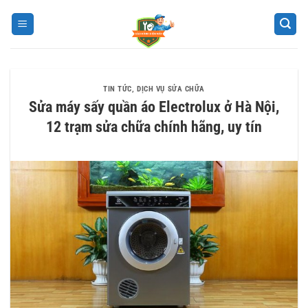
Bỏ
qua
nội
dung
TIN TỨC
,
DỊCH VỤ SỬA CHỮA
Sửa máy sấy quần áo Electrolux ở Hà Nội,
12 trạm sửa chữa chính hãng, uy tín