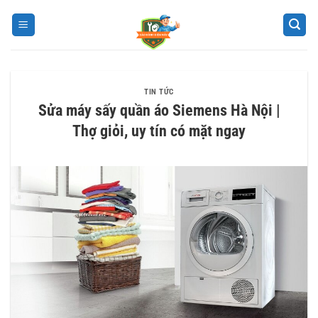
Bỏ
qua
nội
dung
TIN TỨC
Sửa máy sấy quần áo Siemens Hà Nội |
Thợ giỏi, uy tín có mặt ngay