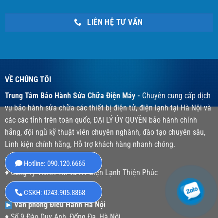
LIÊN HỆ TƯ VẤN
VỀ CHÚNG TÔI
Trung Tâm Bảo Hành Sửa Chữa Điện Máy -
Chuyên cung cấp dịch
vụ bảo hành sửa chữa các thiết bị điện tử, điện lạnh tại Hà Nội và
các các tỉnh trên toàn quốc, ĐẠI LÝ ỦY QUYỀN bảo hành chính
hãng, đội ngũ kỹ thuật viên chuyên nghành, đào tạo chuyên sâu,
Linh kiện chính hãng, Hỗ trợ khách hàng nhanh chóng.
Tên Doanh Nghiệp Công Ty
Hotline: 090.120.6665
♦ Công Ty TNHH TM và KT Điện Lạnh Thiện Phúc
MST: 0104574390
CSKH: 0243.905.8868
Văn phòng Điều Hành Hà Nội
♦ Số 9 Đào Duy Anh, Đống Đa, Hà Nội