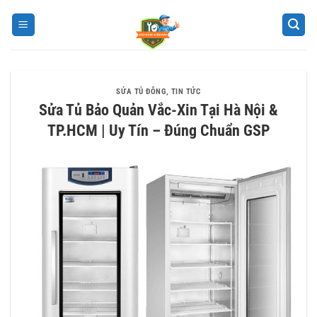
Bỏ
qua
nội
dung
SỬA TỦ ĐÔNG
,
TIN TỨC
Sửa Tủ Bảo Quản Vắc-Xin Tại Hà Nội &
TP.HCM | Uy Tín – Đúng Chuẩn GSP