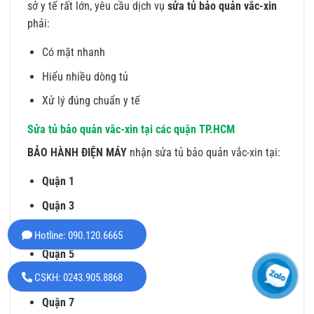
sở y tế rất lớn, yêu cầu dịch vụ
sửa tủ bảo quản vắc-xin
phải:
Có mặt nhanh
Hiểu nhiều dòng tủ
Xử lý đúng chuẩn y tế
Sửa tủ bảo quản vắc-xin tại các quận TP.HCM
BẢO HÀNH ĐIỆN MÁY
nhận sửa tủ bảo quản vắc-xin tại:
Quận 1
Quận 3
Quận 4
Hotline: 090.120.6665
Quận 5
CSKH: 0243.905.8868
Quận 6
Quận 7