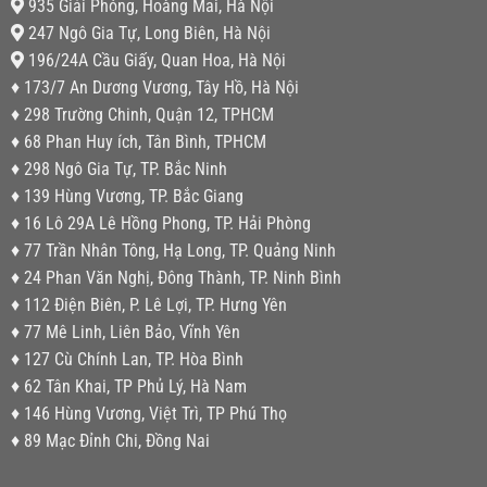
935 Giải Phóng, Hoàng Mai, Hà Nội
247 Ngô Gia Tự, Long Biên, Hà Nội
196/24A Cầu Giấy, Quan Hoa, Hà Nội
♦ 173/7 An Dương Vương, Tây Hồ, Hà Nội
♦ 298 Trường Chinh, Quận 12, TPHCM
♦ 68 Phan Huy ích, Tân Bình, TPHCM
♦ 298 Ngô Gia Tự, TP. Bắc Ninh
♦ 139 Hùng Vương, TP. Bắc Giang
♦ 16 Lô 29A Lê Hồng Phong, TP. Hải Phòng
♦ 77 Trần Nhân Tông, Hạ Long, TP. Quảng Ninh
♦ 24 Phan Văn Nghị, Đông Thành, TP. Ninh Bình
♦ 112 Điện Biên, P. Lê Lợi, TP. Hưng Yên
♦ 77 Mê Linh, Liên Bảo, Vĩnh Yên
♦ 127 Cù Chính Lan, TP. Hòa Bình
♦ 62 Tân Khai, TP Phủ Lý, Hà Nam
♦ 146 Hùng Vương, Việt Trì, TP Phú Thọ
♦ 89 Mạc Đỉnh Chi, Đồng Nai