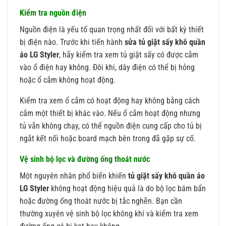
Kiểm tra nguồn điện
Nguồn điện là yếu tố quan trọng nhất đối với bất kỳ thiết
bị điện nào. Trước khi tiến hành
sửa tủ giặt sấy khô quần
áo LG Styler
, hãy kiểm tra xem tủ giặt sấy có được cắm
vào ổ điện hay không. Đôi khi, dây điện có thể bị hỏng
hoặc ổ cắm không hoạt động.
Kiểm tra xem ổ cắm có hoạt động hay không bằng cách
cắm một thiết bị khác vào. Nếu ổ cắm hoạt động nhưng
tủ vẫn không chạy, có thể nguồn điện cung cấp cho tủ bị
ngắt kết nối hoặc board mạch bên trong đã gặp sự cố.
Vệ sinh bộ lọc và đường ống thoát nước
Một nguyên nhân phổ biến khiến
tủ giặt sấy khô quần áo
LG Styler
không hoạt động hiệu quả là do bộ lọc bám bẩn
hoặc đường ống thoát nước bị tắc nghẽn. Bạn cần
thường xuyên vệ sinh bộ lọc không khí và kiểm tra xem