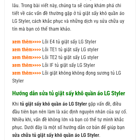
lâu. Trong bài viết này, chúng ta sẽ cùng khám phá chi
tiết về các vấn đề thường gặp ở tủ giặt sấy khô quần áo
LG Styler, cách khắc phục và những dịch vụ sửa chữa uy
tín mà bạn có thể tham khảo.
xem thêm>>>>
Lỗi E4 tủ giặt sấy LG Styler
xem thêm>>>>
Lỗi TE1 tủ giặt sấy LG styler
xem thêm>>>>
Lỗi TE2 tủ giặt sấy LG styler
xem thêm>>>>
Lỗi IF tủ giặt sấy LG Styler
xem thêm>>>>
Lỗi giặt không không đọng sương tủ LG
Styler
Hướng dẫn sửa tủ giặt sấy khô quần áo LG Styler
Khi
tủ giặt sấy khô quần áo LG Styler
gặp vấn đề, điều
đầu tiên bạn nên làm là xác định nguyên nhân của sự cố.
Nhiều khi, vấn đề không lớn và bạn có thể tự mình khắc
phục. Dưới đây là một số hướng dẫn cơ bản để giúp bạn
sửa chữa tủ giặt sấy khô quần áo LG Styler
.