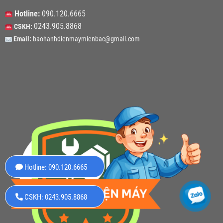
Hotline:
090.120.6665
0243.905.8868
CSKH:
Email:
baohanhdienmaymienbac@gmail.com
Hotline: 090.120.6665
CSKH: 0243.905.8868