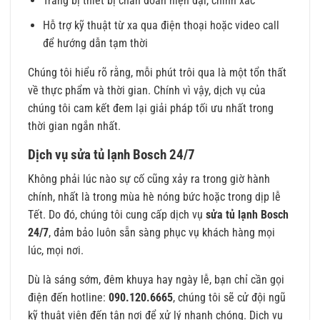
Trang bị thiết bị chẩn đoán hiện đại, chính xác
Hỗ trợ kỹ thuật từ xa qua điện thoại hoặc video call
để hướng dẫn tạm thời
Chúng tôi hiểu rõ rằng, mỗi phút trôi qua là một tổn thất
về thực phẩm và thời gian. Chính vì vậy, dịch vụ của
chúng tôi cam kết đem lại giải pháp tối ưu nhất trong
thời gian ngắn nhất.
Dịch vụ sửa tủ lạnh Bosch 24/7
Không phải lúc nào sự cố cũng xảy ra trong giờ hành
chính, nhất là trong mùa hè nóng bức hoặc trong dịp lễ
Tết. Do đó, chúng tôi cung cấp dịch vụ
sửa tủ lạnh Bosch
24/7
, đảm bảo luôn sẵn sàng phục vụ khách hàng mọi
lúc, mọi nơi.
Dù là sáng sớm, đêm khuya hay ngày lễ, bạn chỉ cần gọi
điện đến hotline:
090.120.6665
, chúng tôi sẽ cử đội ngũ
kỹ thuật viên đến tận nơi để xử lý nhanh chóng. Dịch vụ