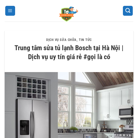
Bỏ
qua
nội
dung
DỊCH VỤ SỬA CHỮA
,
TIN TỨC
Trung tâm sửa tủ lạnh Bosch tại Hà Nội |
Dịch vụ uy tín giá rẻ #gọi là có