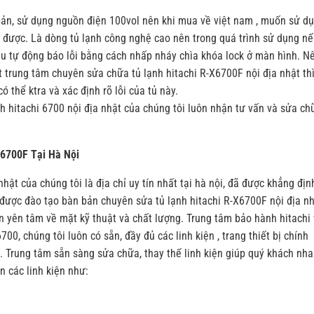
 bản, sử dụng nguồn điện 100vol nên khi mua về việt nam , muốn sử d
 được. Là dòng tủ lạnh công nghệ cao nên trong quá trình sử dụng n
đều tự động báo lỗi bằng cách nhấp nháy chìa khóa lock ở màn hình. N
t trung tâm chuyên sửa chữa tủ lạnh hitachi R-X6700F nội địa nhật th
 thể ktra và xác định rõ lỗi của tủ này.
h hitachi 6700 nội địa nhật của chúng tôi luôn nhận tư vấn và sửa ch
6700F Tại Hà Nội
hật của chúng tôi là địa chỉ uy tín nhất tại hà nội, đã được khẳng địn
được đào tạo bàn bản chuyên sửa tủ lạnh hitachi R-X6700F nội địa n
n yên tâm về mặt kỹ thuật và chất lượng. Trung tâm bảo hành hitachi 
0, chúng tôi luôn có sẵn, đầy đủ các linh kiện , trang thiết bị chính
. Trung tâm sẵn sàng sửa chữa, thay thế linh kiện giúp quý khách nh
n các linh kiện như: