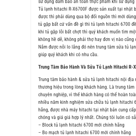
sử dụng đảm bảo an toàn thực phẩm khi sử dụng
Tủ lạnh hitachi R-X6700F được sản xuất tại nhật
được thì phải dùng qua bộ đổi nguồn thì mới dùng
tủ gặp bất cứ vấn đề gì thì tủ lạnh hitachi 6700 
khi tủ gặp lỗi bất chợt thì quý khách muốn tìm mộ
không hề dễ, không phải thợ hay đơn vị nào cũng có
Nắm được nỗi lo lắng đó nên trung tâm sửa tủ lạn
giúp quý khách khi có nhu cầu.
Trung Tâm Bảo Hành Và Sửa Tủ Lạnh Hitachi R-X
Trung tâm bảo hành & sửa tủ lạnh hitachi nội địa n
thương hiệu trong lòng khách hàng. Là trung tâm 
chuyên nghiệp, vì thế khách hàng có thể hoàn toà
nhiều năm kinh nghiệm sửa chữa tủ lạnh hitachi 670
hãng, được nhà máy hitachi tại nhật bản cung cấp
chóng và giá giá hợp lý nhất. Chúng tôi luôn có sẵ
– Block tủ lạnh hitachi 6700 mới chính hãng
– Bo mạch tủ lạnh hitachi 6700 mới chính hãng