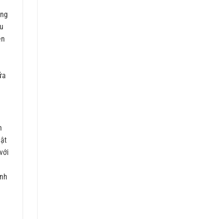
ụng
ếu
ên
ì
ữa
h
hật
với
anh