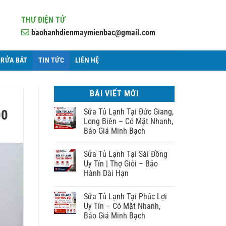
THƯ ĐIỆN TỬ
baohanhdienmaymienbac@gmail.com
 RỬA BÁT
TIN TỨC
LIÊN HỆ
BÀI VIẾT MỚI
00
Sửa Tủ Lạnh Tại Đức Giang,
Long Biên – Có Mặt Nhanh,
Báo Giá Minh Bạch
Sửa Tủ Lạnh Tại Sài Đồng
Uy Tín | Thợ Giỏi – Bảo
Hành Dài Hạn
Sửa Tủ Lạnh Tại Phúc Lợi
Uy Tín – Có Mặt Nhanh,
Báo Giá Minh Bạch