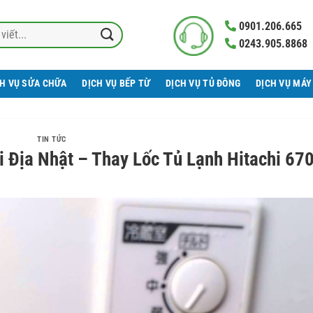
0901.206.665
0243.905.8868
CH VỤ SỬA CHỮA
DỊCH VỤ BẾP TỪ
DỊCH VỤ TỦ ĐÔNG
DỊCH VỤ MÁY
TIN TỨC
i Địa Nhật – Thay Lốc Tủ Lạnh Hitachi 67