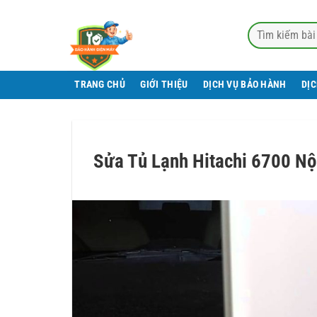
Bỏ
qua
nội
dung
TRANG CHỦ
GIỚI THIỆU
DỊCH VỤ BẢO HÀNH
DỊ
Sửa Tủ Lạnh Hitachi 6700 Nộ