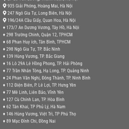
935 Giải Phóng, Hoàng Mai, Hà Nội
247 Ngô Gia Tự, Long Biên, Hà Nội
196/24A Cầu Giấy, Quan Hoa, Hà Nội
♦ 173/7 An Dương Vương, Tây Hồ, Hà Nội
♦ 298 Trường Chinh, Quận 12, TPHCM
♦ 68 Phan Huy ích, Tân Bình, TPHCM
♦ 298 Ngô Gia Tự, TP. Bắc Ninh
♦ 139 Hùng Vương, TP. Bắc Giang
♦ 16 Lô 29A Lê Hồng Phong, TP. Hải Phòng
♦ 77 Trần Nhân Tông, Hạ Long, TP. Quảng Ninh
♦ 24 Phan Văn Nghị, Đông Thành, TP. Ninh Bình
♦ 112 Điện Biên, P. Lê Lợi, TP. Hưng Yên
♦ 77 Mê Linh, Liên Bảo, Vĩnh Yên
♦ 127 Cù Chính Lan, TP. Hòa Bình
♦ 62 Tân Khai, TP Phủ Lý, Hà Nam
♦ 146 Hùng Vương, Việt Trì, TP Phú Thọ
♦ 89 Mạc Đỉnh Chi, Đồng Nai