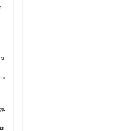
n
tra
chi
ợp,
khi