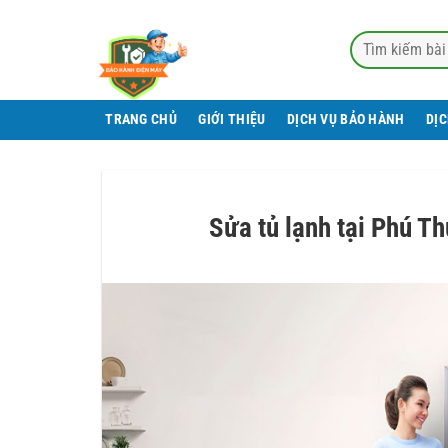
Bỏ
qua
nội
dung
TRANG CHỦ
GIỚI THIỆU
DỊCH VỤ BẢO HÀNH
DỊ
Sửa tủ lạnh tại Phú Th