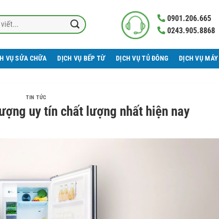
0901.206.665
0243.905.8868
CH VỤ SỬA CHỮA
DỊCH VỤ BẾP TỪ
DỊCH VỤ TỦ ĐÔNG
DỊCH VỤ MÁY
TIN TỨC
ượng uy tín chất lượng nhất hiện nay