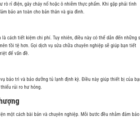
ư rò rỉ điện, gây cháy nổ hoặc ô nhiễm thực phẩm. Khi gặp phải tình
đảm bảo an toàn cho bản thân và gia đình.
là cách tiết kiệm chi phí. Tuy nhiên, điều này có thể dẫn đến những s
nên tồi tệ hơn. Gọi dịch vụ sửa chữa chuyên nghiệp sẽ giúp bạn tiết
riệt để vấn đề.
vụ bảo trì và bảo dưỡng tủ lạnh định kỳ. Điều này giúp thiết bị của bạ
thiểu rủi ro hư hỏng.
Thượng
 hiện một cách bài bản và chuyên nghiệp. Mỗi bước đều nhằm đảm bảo