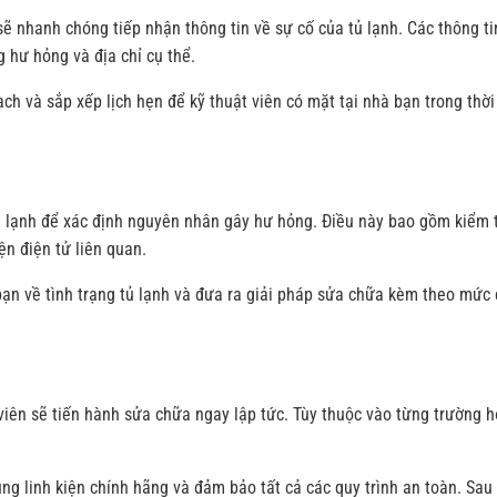
ẽ nhanh chóng tiếp nhận thông tin về sự cố của tủ lạnh. Các thông ti
 hư hỏng và địa chỉ cụ thể.
ạch và sắp xếp lịch hẹn để kỹ thuật viên có mặt tại nhà bạn trong thời
 tủ lạnh để xác định nguyên nhân gây hư hỏng. Điều này bao gồm kiểm 
ện điện tử liên quan.
bạn về tình trạng tủ lạnh và đưa ra giải pháp sửa chữa kèm theo mức 
viên sẽ tiến hành sửa chữa ngay lập tức. Tùy thuộc vào từng trường h
ng linh kiện chính hãng và đảm bảo tất cả các quy trình an toàn. Sau 