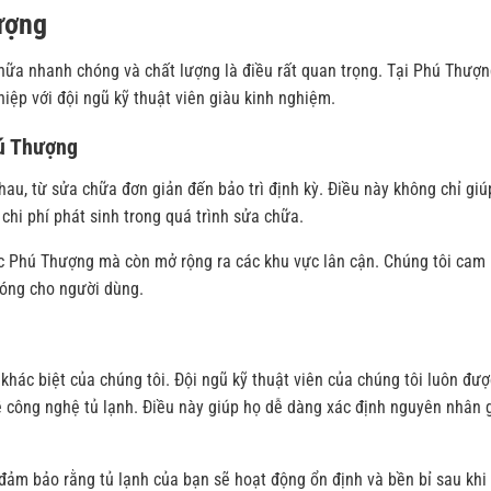
hượng
chữa nhanh chóng và chất lượng là điều rất quan trọng. Tại Phú Thượn
iệp với đội ngũ kỹ thuật viên giàu kinh nghiệm.
hú Thượng
hau, từ sửa chữa đơn giản đến bảo trì định kỳ. Điều này không chỉ giú
chi phí phát sinh trong quá trình sửa chữa.
ực Phú Thượng mà còn mở rộng ra các khu vực lân cận. Chúng tôi cam 
hóng cho người dùng.
 khác biệt của chúng tôi. Đội ngũ kỹ thuật viên của chúng tôi luôn đượ
ề công nghệ tủ lạnh. Điều này giúp họ dễ dàng xác định nguyên nhân 
 đảm bảo rằng tủ lạnh của bạn sẽ hoạt động ổn định và bền bỉ sau khi