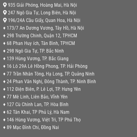
935 Giải Phóng, Hoàng Mai, Hà Nội
247 Ngô Gia Tự, Long Biên, Hà Nội
196/24A Cầu Giấy, Quan Hoa, Hà Nội
♦ 173/7 An Dương Vương, Tây Hồ, Hà Nội
♦ 298 Trường Chinh, Quận 12, TPHCM
♦ 68 Phan Huy ích, Tân Bình, TPHCM
♦ 298 Ngô Gia Tự, TP. Bắc Ninh
♦ 139 Hùng Vương, TP. Bắc Giang
♦ 16 Lô 29A Lê Hồng Phong, TP. Hải Phòng
♦ 77 Trần Nhân Tông, Hạ Long, TP. Quảng Ninh
♦ 24 Phan Văn Nghị, Đông Thành, TP. Ninh Bình
♦ 112 Điện Biên, P. Lê Lợi, TP. Hưng Yên
♦ 77 Mê Linh, Liên Bảo, Vĩnh Yên
♦ 127 Cù Chính Lan, TP. Hòa Bình
♦ 62 Tân Khai, TP Phủ Lý, Hà Nam
♦ 146 Hùng Vương, Việt Trì, TP Phú Thọ
♦ 89 Mạc Đỉnh Chi, Đồng Nai