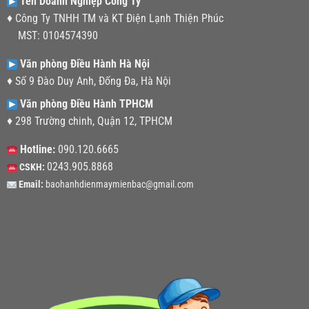
Tên Doanh Nghiệp Công Ty
♦ Công Ty TNHH TM và KT Điện Lạnh Thiện Phúc
MST: 0104574390
Văn phòng Điều Hành Hà Nội
♦ Số 9 Đào Duy Anh, Đống Đa, Hà Nội
Văn phòng Điều Hành TPHCM
♦ 298 Trường chinh, Quận 12, TPHCM
Hotline:
090.120.6665
0243.905.8868
CSKH:
Email:
baohanhdienmaymienbac@gmail.com