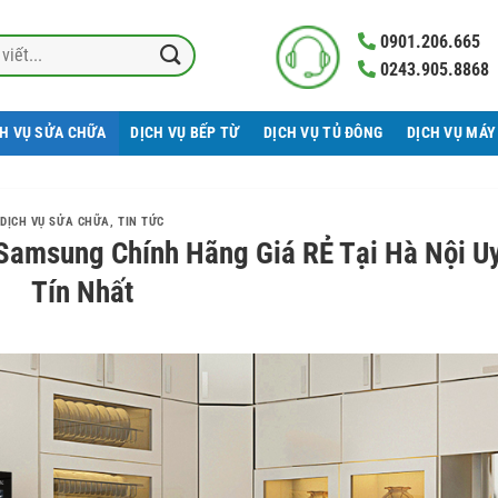
0901.206.665
0243.905.8868
CH VỤ SỬA CHỮA
DỊCH VỤ BẾP TỪ
DỊCH VỤ TỦ ĐÔNG
DỊCH VỤ MÁY
DỊCH VỤ SỬA CHỮA
,
TIN TỨC
 Samsung Chính Hãng Giá RẺ Tại Hà Nội U
Tín Nhất