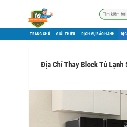
Bỏ
qua
nội
dung
TRANG CHỦ
GIỚI THIỆU
DỊCH VỤ BẢO HÀNH
DỊ
Địa Chỉ Thay Block Tủ Lạnh